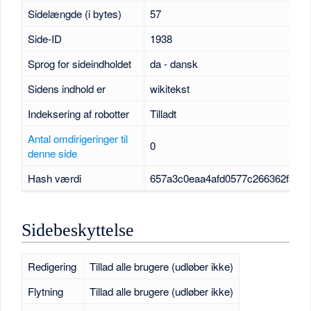
Sidelængde (i bytes)
57
Side-ID
1938
Sprog for sideindholdet
da - dansk
Sidens indhold er
wikitekst
Indeksering af robotter
Tilladt
Antal omdirigeringer til
0
denne side
Hash værdi
657a3c0eaa4afd0577c266362fa854
Sidebeskyttelse
Redigering
Tillad alle brugere (udløber ikke)
Flytning
Tillad alle brugere (udløber ikke)