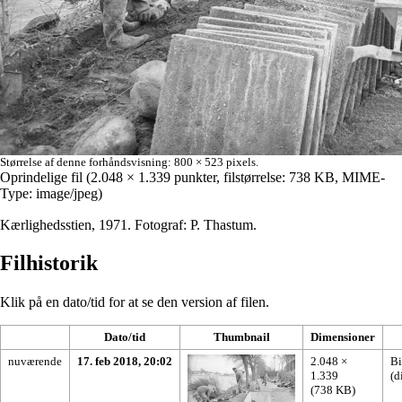
Størrelse af denne forhåndsvisning:
800 × 523 pixels
.
Oprindelige fil
‎
(2.048 × 1.339 punkter, filstørrelse: 738 KB, MIME-
Type:
image/jpeg
)
Kærlighedsstien, 1971. Fotograf: P. Thastum.
Filhistorik
Klik på en dato/tid for at se den version af filen.
Dato/tid
Thumbnail
Dimensioner
nuværende
17. feb 2018, 20:02
2.048 ×
Bi
1.339
(
d
(738 KB)