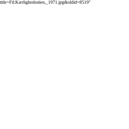
title=Fil:Kærlighedsstien,_1971.jpg&oldid=8519
"