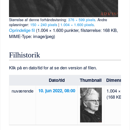
Størrelse af denne forhåndsvisning:
376 × 599 pixels
.
Andre
opløsninger:
150 × 240 pixels
|
1.004 × 1.600 pixels
.
Oprindelige fil
‎
(1.004 × 1.600 punkter, filstørrelse: 168 KB,
MIME-Type:
image/jpeg
)
Filhistorik
Klik på en dato/tid for at se den version af filen.
Dato/tid
Thumbnail
Dimension
10. jun 2022, 08:00
nuværende
1.004 × 1.6
(168 KB)