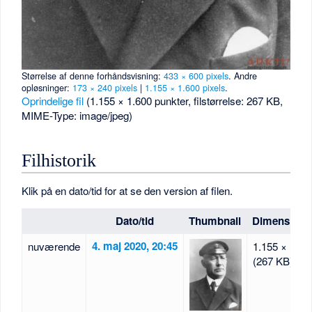
Størrelse af denne forhåndsvisning:
433 × 600 pixels
.
Andre
opløsninger:
173 × 240 pixels
|
1.155 × 1.600 pixels
.
Oprindelige fil
‎
(1.155 × 1.600 punkter, filstørrelse: 267 KB,
MIME-Type:
image/jpeg
)
Filhistorik
Klik på en dato/tid for at se den version af filen.
Dato/tid
Thumbnail
Dimensione
4. maj 2020, 20:45
nuværende
1.155 × 1.60
(267 KB)