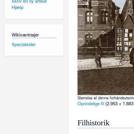
Skriv en ny artikel
Hjælp
Wikiværktøjer
Specialsider
Størrelse af denne forhåndsvisni
Oprindelige fil
‎
(2.953 × 1.883
Filhistorik