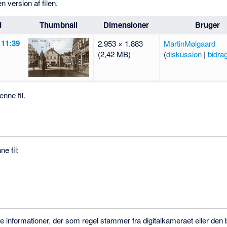
en version af filen.
d
Thumbnail
Dimensioner
Bruger
 11:39
2.953 × 1.883
MartinMølgaard
(2,42 MB)
(
diskussion
|
bidra
nne fil.
e fil:
re informationer, der som regel stammer fra digitalkameraet eller den