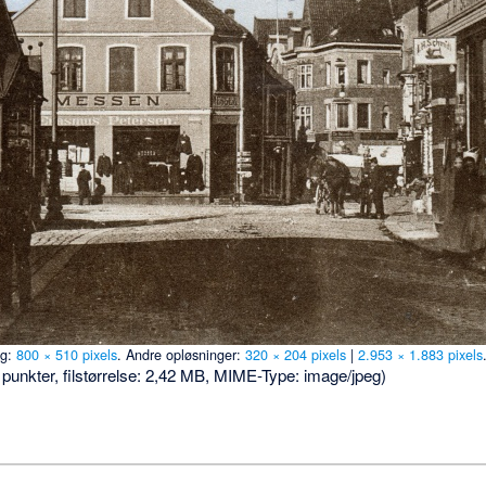
ng:
800 × 510 pixels
.
Andre opløsninger:
320 × 204 pixels
|
2.953 × 1.883 pixels
 punkter, filstørrelse: 2,42 MB, MIME-Type:
image/jpeg
)