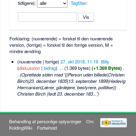
tidligere):
Tagfilter
:
Forklaring: (nuværende) = forskel til den nuværende
version, (forrige) = forskel til den forrige version, M =
mindre ændring
(nuværende | forrige)
27. okt 2018, 11:19
‎
Billy
(
diskussion
|
bidrag
)
‎
. .
(1.369 bytes)
(+1.369 Bytes)
‎
.
.
(Oprettede siden med '{{Person uden billede|Christen
Birch|23. december 1835|13. september 1899|Hedevig
Hermansen|Lærer, gårdejere, bestyrere, politiker}}
Christen Birch (født 23. december 183...')
Behandling af personlige oplysninger
Om
KoldingWiki
Forbehold