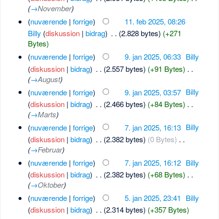
(
→
November
)
(
nuværende
|
forrige
)
11. feb 2025, 08:26
Billy
(
diskussion
|
bidrag
)
‎
. .
(2.828 bytes)
(+271
Bytes)
(
nuværende
|
forrige
)
9. jan 2025, 06:33
‎
Billy
(
diskussion
|
bidrag
)
‎
. .
(2.557 bytes)
(+91 Bytes)
‎
. .
(
→
August
)
(
nuværende
|
forrige
)
9. jan 2025, 03:57
‎
Billy
(
diskussion
|
bidrag
)
‎
. .
(2.466 bytes)
(+84 Bytes)
‎
. .
(
→
Marts
)
(
nuværende
|
forrige
)
7. jan 2025, 16:13
‎
Billy
(
diskussion
|
bidrag
)
‎
. .
(2.382 bytes)
(0 Bytes)
‎
. .
(
→
Februar
)
(
nuværende
|
forrige
)
7. jan 2025, 16:12
‎
Billy
(
diskussion
|
bidrag
)
‎
. .
(2.382 bytes)
(+68 Bytes)
‎
. .
(
→
Oktober
)
(
nuværende
|
forrige
)
5. jan 2025, 23:41
‎
Billy
(
diskussion
|
bidrag
)
‎
. .
(2.314 bytes)
(+357 Bytes)