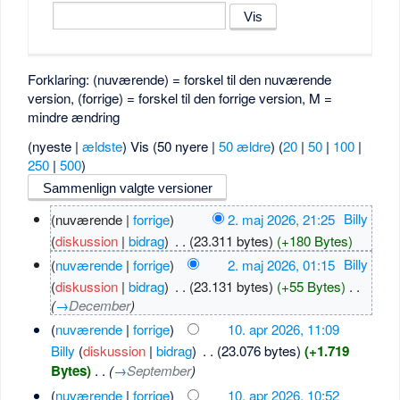
Forklaring: (nuværende) = forskel til den nuværende
version, (forrige) = forskel til den forrige version, M =
mindre ændring
(nyeste |
ældste
) Vis (50 nyere |
50 ældre
) (
20
|
50
|
100
|
250
|
500
)
(nuværende |
forrige
)
2. maj 2026, 21:25
‎
Billy
(
diskussion
|
bidrag
)
‎
. .
(23.311 bytes)
(+180 Bytes)
(
nuværende
|
forrige
)
2. maj 2026, 01:15
‎
Billy
(
diskussion
|
bidrag
)
‎
. .
(23.131 bytes)
(+55 Bytes)
‎
. .
(
→
December
)
(
nuværende
|
forrige
)
10. apr 2026, 11:09
Billy
(
diskussion
|
bidrag
)
‎
. .
(23.076 bytes)
(+1.719
Bytes)
‎
. .
(
→
September
)
(
nuværende
|
forrige
)
10. apr 2026, 10:52