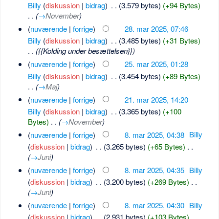
Billy
(
diskussion
|
bidrag
)
‎
. .
(3.579 bytes)
(+94 Bytes)
. .
(
→
November
)
(
nuværende
|
forrige
)
28. mar 2025, 07:46
Billy
(
diskussion
|
bidrag
)
‎
. .
(3.485 bytes)
(+31 Bytes)
. .
({{Kolding under besættelsen}})
(
nuværende
|
forrige
)
25. mar 2025, 01:28
Billy
(
diskussion
|
bidrag
)
‎
. .
(3.454 bytes)
(+89 Bytes)
. .
(
→
Maj
)
(
nuværende
|
forrige
)
21. mar 2025, 14:20
Billy
(
diskussion
|
bidrag
)
‎
. .
(3.365 bytes)
(+100
Bytes)
‎
. .
(
→
November
)
(
nuværende
|
forrige
)
8. mar 2025, 04:38
‎
Billy
(
diskussion
|
bidrag
)
‎
. .
(3.265 bytes)
(+65 Bytes)
‎
. .
(
→
Juni
)
(
nuværende
|
forrige
)
8. mar 2025, 04:35
‎
Billy
(
diskussion
|
bidrag
)
‎
. .
(3.200 bytes)
(+269 Bytes)
‎
. .
(
→
Juni
)
(
nuværende
|
forrige
)
8. mar 2025, 04:30
‎
Billy
(
diskussion
|
bidrag
)
‎
. .
(2.931 bytes)
(+103 Bytes)
‎
. .