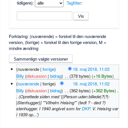
tidligere):
Tagfilter
:
Forklaring: (nuværende) = forskel til den nuværende
version, (forrige) = forskel til den forrige version, M =
mindre ændring
(nuværende |
forrige
)
18. maj 2018, 11:03
Billy
(
diskussion
|
bidrag
)
‎
. .
(378 bytes)
(+16 Bytes)
(
nuværende
| forrige)
18. maj 2018, 11:02
Billy
(
diskussion
|
bidrag
)
‎
. .
(362 bytes)
(+362 Bytes)
‎
.
.
(Oprettede siden med '{{Person uden billede|?|?|-
|Stenhugger}} '''Vilhelm Heising''' (født ? - død ?)
stenhugger. I 1940 angivet som for
DKP
. V. Heising var
i 1939 op...')