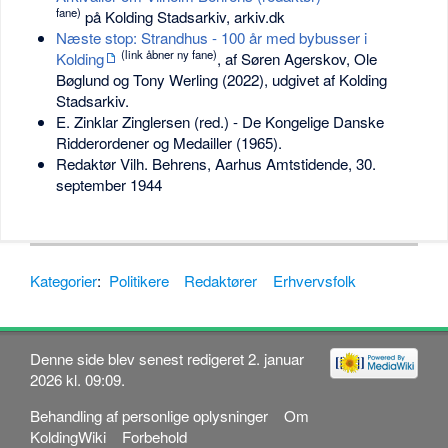
fane)
på Kolding Stadsarkiv, arkiv.dk
Næste stop: Strandhus - 100 år med bybusser i
(link åbner ny fane)
Kolding
, af Søren Agerskov, Ole
Bøglund og Tony Werling (2022), udgivet af Kolding
Stadsarkiv.
E. Zinklar Zinglersen (red.) - De Kongelige Danske
Ridderordener og Medailler (1965).
Redaktør Vilh. Behrens, Aarhus Amtstidende, 30.
september 1944
Kategorier
:
Politikere
Redaktører
Erhvervsfolk
Denne side blev senest redigeret 2. januar
2026 kl. 09:09.
Behandling af personlige oplysninger
Om
KoldingWiki
Forbehold