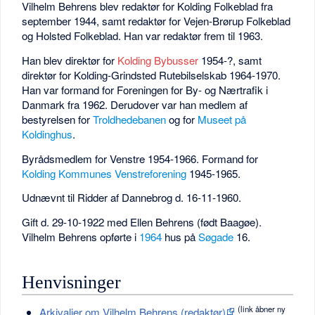
Vilhelm Behrens blev redaktør for Kolding Folkeblad fra
september 1944, samt redaktør for Vejen-Brørup Folkeblad
og Holsted Folkeblad. Han var redaktør frem til 1963.
Han blev direktør for
Kolding Bybusser
1954-?, samt
direktør for Kolding-Grindsted Rutebilselskab 1964-1970.
Han var formand for Foreningen for By- og Nærtrafik i
Danmark fra 1962. Derudover var han medlem af
bestyrelsen for
Troldhedebanen
og for
Museet på
Koldinghus
.
Byrådsmedlem for Venstre 1954-1966. Formand for
Kolding Kommunes Venstreforening
1945-1965.
Udnævnt til Ridder af Dannebrog d. 16-11-1960.
Gift d. 29-10-1922 med Ellen Behrens (født Baagøe).
Vilhelm Behrens opførte i
1964
hus på
Søgade
16.
Henvisninger
(link åbner ny
Arkivalier om Vilhelm Behrens (redaktør)