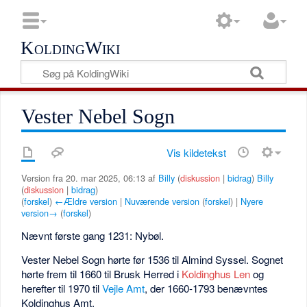
KoldingWiki
Vester Nebel Sogn
Vis kildetekst
Version fra 20. mar 2025, 06:13 af
Billy
(
diskussion
|
bidrag
)
Billy
(
diskussion
|
bidrag
)
(
forskel
)
←Ældre version
|
Nuværende version
(
forskel
) |
Nyere
version→
(
forskel
)
Nævnt første gang 1231: Nybøl.
Vester Nebel Sogn hørte før 1536 til Almind Syssel. Sognet
hørte frem til 1660 til Brusk Herred i
Koldinghus Len
og
herefter til 1970 til
Vejle Amt
, der 1660-1793 benævntes
Koldinghus Amt.