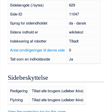
Sidelængde (i bytes)
629
Side-ID
11047
Sprog for sideindholdet
da - dansk
Sidens indhold er
wikitekst
Indeksering af robotter
Tilladt
Antal omdirigeringer til denne side
0
Talt som en indholdsside
Ja
Sidebeskyttelse
Redigering
Tillad alle brugere (udløber ikke)
Flytning
Tillad alle brugere (udløber ikke)
View the protection log for this page.