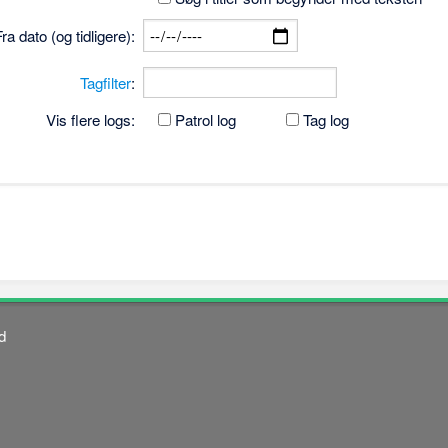
Fra dato (og tidligere):
Tagfilter
:
Vis flere logs:
Patrol log
Tag log
d