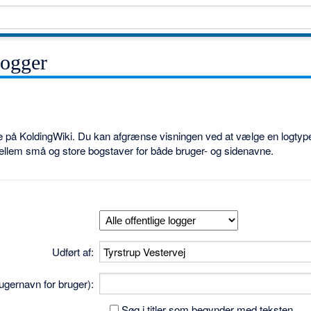
logger
ne på KoldingWiki. Du kan afgrænse visningen ved at vælge en logtype
ellem små og store bogstaver for både bruger- og sidenavne.
Udført af:
brugernavn for bruger):
Søg i titler som begynder med teksten