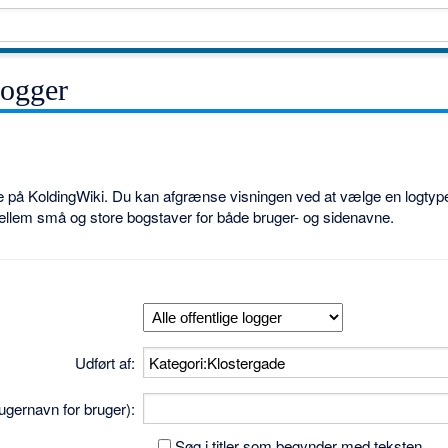
logger
ne på KoldingWiki. Du kan afgrænse visningen ved at vælge en logtype
ellem små og store bogstaver for både bruger- og sidenavne.
Udført af:
brugernavn for bruger):
Søg i titler som begynder med teksten