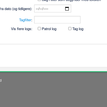
Fra dato (og tidligere):
Tagfilter
:
Vis flere logs:
Patrol log
Tag log
d