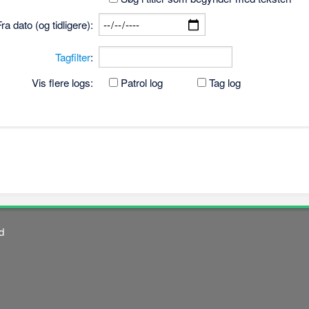
Fra dato (og tidligere):
Tagfilter
:
Vis flere logs:
Patrol log
Tag log
d