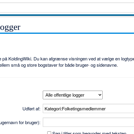
logger
ne på KoldingWiki. Du kan afgrænse visningen ved at vælge en logtype
ellem små og store bogstaver for både bruger- og sidenavne.
Udført af:
brugernavn for bruger):
Søg i titler som begynder med teksten