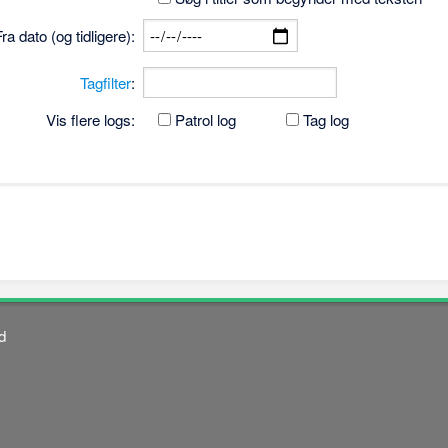
Fra dato (og tidligere):
Tagfilter
:
Vis flere logs:
Patrol log
Tag log
d