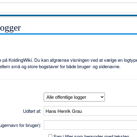
logger
ne på KoldingWiki. Du kan afgrænse visningen ved at vælge en logtype
ellem små og store bogstaver for både bruger- og sidenavne.
Udført af:
brugernavn for bruger):
Søg i titler som begynder med teksten