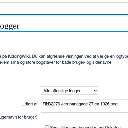
logger
ne på KoldingWiki. Du kan afgrænse visningen ved at vælge en logtype
ellem små og store bogstaver for både bruger- og sidenavne.
Udført af:
brugernavn for bruger):
Søg i titler som begynder med teksten