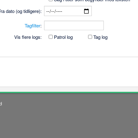
Fra dato (og tidligere):
Tagfilter
:
Vis flere logs:
Patrol log
Tag log
d