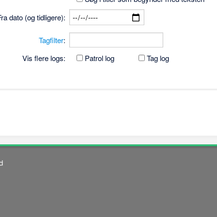
Fra dato (og tidligere):
Tagfilter
:
Vis flere logs:
Patrol log
Tag log
d