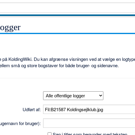
logger
ne på KoldingWiki. Du kan afgrænse visningen ved at vælge en logtype
ellem små og store bogstaver for både bruger- og sidenavne.
Udført af:
brugernavn for bruger):
Søg i titler som begynder med teksten