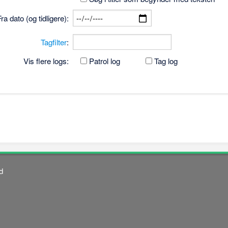
Fra dato (og tidligere):
Tagfilter
:
Vis flere logs:
Patrol log
Tag log
d