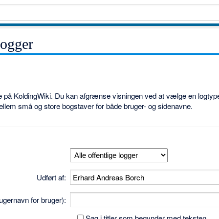
logger
ne på KoldingWiki. Du kan afgrænse visningen ved at vælge en logtype
ellem små og store bogstaver for både bruger- og sidenavne.
Udført af:
brugernavn for bruger):
Søg i titler som begynder med teksten