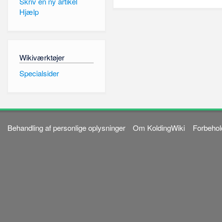
Skriv en ny artikel
Hjælp
Wikiværktøjer
Specialsider
Behandling af personlige oplysninger
Om KoldingWiki
Forbehol