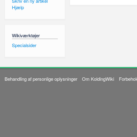
Skriv en ny artikel
Hjælp
Wikiværktøjer
Specialsider
Behandling af personlige oplysninger
Om KoldingWiki
Forbehol