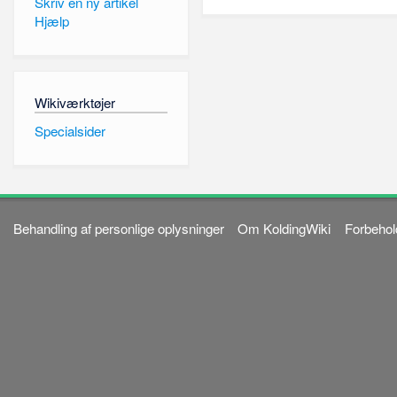
Skriv en ny artikel
Hjælp
Wikiværktøjer
Specialsider
Behandling af personlige oplysninger
Om KoldingWiki
Forbehol