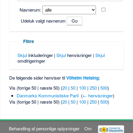
Navnerum:
Udeluk valgt navnerum
Filtre
Skjul
inkluderinger |
Skjul
henvisninger |
Skjul
omdirigeringer
De følgende sider henviser til
Vilhelm Heising
:
Vis (forrige 50 | næste 50) (
20
|
50
|
100
|
250
|
500
)
Danmarks Kommunistiske Parti
‎
(
← henvisninger
)
Vis (forrige 50 | næste 50) (
20
|
50
|
100
|
250
|
500
)
Behandling af personlige oplysninger
Om