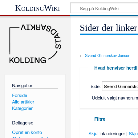
KoldingWiki
Sider der linke
←
Svend Ginnerskov Jensen
Hvad henviser hertil
Navigation
Side:
Forside
Udeluk valgt navneru
Alle artikler
Kategorier
Filtre
Deltagelse
Opret en konto
Skjul
inkluderinger |
Skju