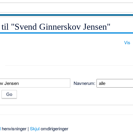
r til "Svend Ginnerskov Jensen"
Vis
Navnerum:
m
l
henvisninger |
Skjul
omdirigeringer