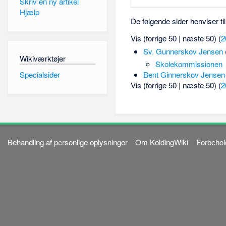
Skriv en ny artikel
Hjælp
De følgende sider henviser ti
Vis (forrige 50 | næste 50) (
2
Sv. Gunnerskov Jensen
Wikiværktøjer
Skolekommissionen
Specialsider
Bent Ginnerskov Jensen
Vis (forrige 50 | næste 50) (
2
Behandling af personlige oplysninger
Om KoldingWiki
Forbehol