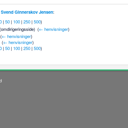
l
Svend Ginnerskov Jensen
:
0
|
50
|
100
|
250
|
500
)
(omdirigeringsside) ‎
(
← henvisninger
)
‎
(
← henvisninger
)
‎
(
← henvisninger
)
0
|
50
|
100
|
250
|
500
)
d