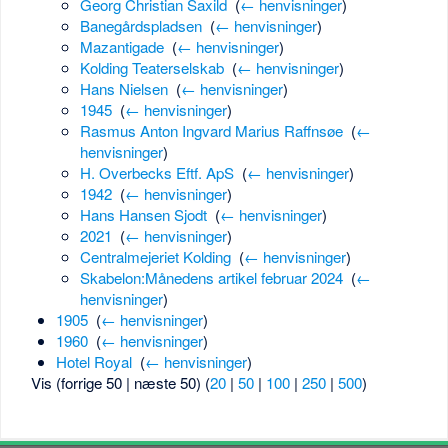
Georg Christian Saxild
‎
(
← henvisninger
)
Banegårdspladsen
‎
(
← henvisninger
)
Mazantigade
‎
(
← henvisninger
)
Kolding Teaterselskab
‎
(
← henvisninger
)
Hans Nielsen
‎
(
← henvisninger
)
1945
‎
(
← henvisninger
)
Rasmus Anton Ingvard Marius Raffnsøe
‎
(
←
henvisninger
)
H. Overbecks Eftf. ApS
‎
(
← henvisninger
)
1942
‎
(
← henvisninger
)
Hans Hansen Sjodt
‎
(
← henvisninger
)
2021
‎
(
← henvisninger
)
Centralmejeriet Kolding
‎
(
← henvisninger
)
Skabelon:Månedens artikel februar 2024
‎
(
←
henvisninger
)
1905
‎
(
← henvisninger
)
1960
‎
(
← henvisninger
)
Hotel Royal
‎
(
← henvisninger
)
Vis (forrige 50 | næste 50) (
20
|
50
|
100
|
250
|
500
)