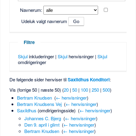
Navnerum:
Udeluk valgt navnerum
Filtre
Skjul
inkluderinger |
Skjul
henvisninger |
Skjul
omdirigeringer
De følgende sider henviser til
Saxildhus Konditori
:
Vis (forrige 50 | næste 50) (
20
|
50
|
100
|
250
|
500
)
Bertram Knudsen
‎
(
← henvisninger
)
Bertram Knudsens Vej
‎
(
← henvisninger
)
Saxildhus
(omdirigeringsside) ‎
(
← henvisninger
)
Johannes C. Bjerg
‎
(
← henvisninger
)
Den 9. april i glimt
‎
(
← henvisninger
)
Bertram Knudsen
‎
(
← henvisninger
)