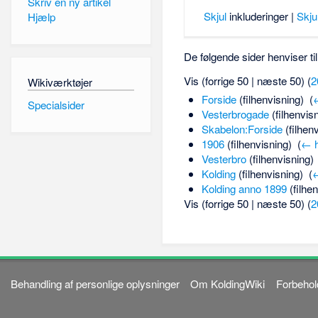
Skriv en ny artikel
Skjul
inkluderinger |
Skju
Hjælp
De følgende sider henviser ti
Vis (forrige 50 | næste 50) (
2
Wikiværktøjer
Forside
(filhenvisning) ‎
(
←
Specialsider
Vesterbrogade
(filhenvisn
Skabelon:Forside
(filhenv
1906
(filhenvisning) ‎
(
← h
Vesterbro
(filhenvisning) 
Kolding
(filhenvisning) ‎
(
←
Kolding anno 1899
(filhen
Vis (forrige 50 | næste 50) (
2
Behandling af personlige oplysninger
Om KoldingWiki
Forbehol