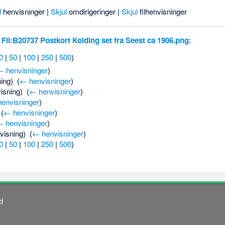
l
henvisninger |
Skjul
omdirigeringer |
Skjul
filhenvisninger
l
Fil:B20737 Postkort Kolding set fra Seest ca 1906.png
:
0
|
50
|
100
|
250
|
500
)
 henvisninger
)
ing) ‎
(
← henvisninger
)
isning) ‎
(
← henvisninger
)
envisninger
)
‎
(
← henvisninger
)
 henvisninger
)
visning) ‎
(
← henvisninger
)
0
|
50
|
100
|
250
|
500
)
d