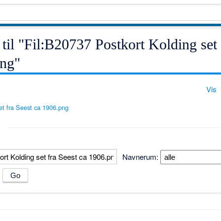
 til "Fil:B20737 Postkort Kolding set 
png"
Vis
et fra Seest ca 1906.png
Navnerum:
m