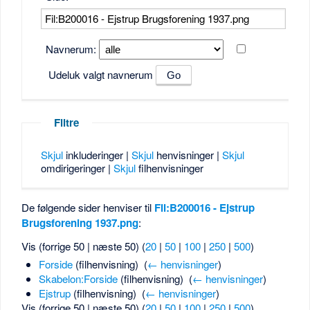
Navnerum:
Udeluk valgt navnerum
Filtre
Skjul
inkluderinger |
Skjul
henvisninger |
Skjul
omdirigeringer |
Skjul
filhenvisninger
De følgende sider henviser til
Fil:B200016 - Ejstrup
Brugsforening 1937.png
:
Vis (forrige 50 | næste 50) (
20
|
50
|
100
|
250
|
500
)
Forside
(filhenvisning) ‎
(
← henvisninger
)
Skabelon:Forside
(filhenvisning) ‎
(
← henvisninger
)
Ejstrup
(filhenvisning) ‎
(
← henvisninger
)
Vis (forrige 50 | næste 50) (
20
|
50
|
100
|
250
|
500
)