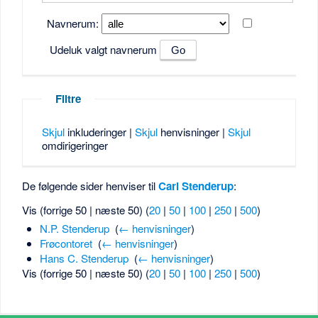
Navnerum:
Udeluk valgt navnerum
Filtre
Skjul
inkluderinger |
Skjul
henvisninger |
Skjul
omdirigeringer
De følgende sider henviser til
Carl Stenderup
:
Vis (forrige 50 | næste 50) (
20
|
50
|
100
|
250
|
500
)
N.P. Stenderup
‎
(
← henvisninger
)
Frøcontoret
‎
(
← henvisninger
)
Hans C. Stenderup
‎
(
← henvisninger
)
Vis (forrige 50 | næste 50) (
20
|
50
|
100
|
250
|
500
)