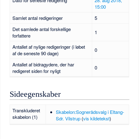
Dato for seneste redigering
28. aug 2018,
15:00
Samlet antal redigeringer
5
Det samlede antal forskellige
1
forfattere
Antallet af nylige redigeringer (i løbet
0
af de seneste 90 dage)
Antallet af bidragydere, der har
0
redigeret siden for nyligt
Sideegenskaber
Transkluderet
Skabelon:Sognerådsvalg i Eltang-
skabelon (1)
Sdr. Vilstrup
(
vis kildetekst
)