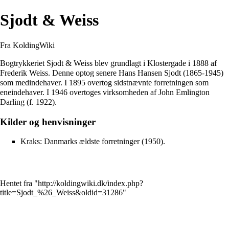
Sjodt & Weiss
Fra KoldingWiki
Bogtrykkeriet Sjodt & Weiss blev grundlagt i
Klostergade
i 1888 af
Frederik Weiss
. Denne optog senere
Hans Hansen Sjodt
(1865-1945)
som medindehaver. I 1895 overtog sidstnævnte forretningen som
eneindehaver. I 1946 overtoges virksomheden af John Emlington
Darling (f. 1922).
Kilder og henvisninger
Kraks: Danmarks ældste forretninger (1950).
Hentet fra "
http://koldingwiki.dk/index.php?
title=Sjodt_%26_Weiss&oldid=31286
"