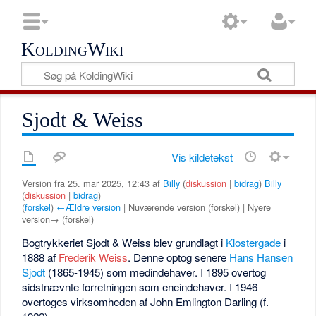
KoldingWiki
Sjodt & Weiss
Vis kildetekst
Version fra 25. mar 2025, 12:43 af
Billy
(
diskussion
|
bidrag
)
Billy
(
diskussion
|
bidrag
)
(
forskel
)
←Ældre version
| Nuværende version (forskel) | Nyere
version→ (forskel)
Bogtrykkeriet Sjodt & Weiss blev grundlagt i
Klostergade
i
1888 af
Frederik Weiss
. Denne optog senere
Hans Hansen
Sjodt
(1865-1945) som medindehaver. I 1895 overtog
sidstnævnte forretningen som eneindehaver. I 1946
overtoges virksomheden af John Emlington Darling (f.