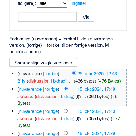
tidligere):
Tagfilter
:
Forklaring: (nuværende) = forskel til den nuværende
version, (forrige) = forskel til den forrige version, M =
mindre ændring
(nuværende |
forrige
)
25. mar 2025, 12:43
Billy
(
diskussion
|
bidrag
)
‎
. .
(436 bytes)
(+76 Bytes)
(
nuværende
|
forrige
)
15. okt 2024, 17:48
Jkrause
(
diskussion
|
bidrag
)
‎
m
. .
(360 bytes)
(+5
Bytes)
(
nuværende
|
forrige
)
15. okt 2024, 17:40
Jkrause
(
diskussion
|
bidrag
)
‎
m
. .
(355 bytes)
(+77
Bytes)
(
nuværende
|
forrige
)
15. okt 2024, 17:39