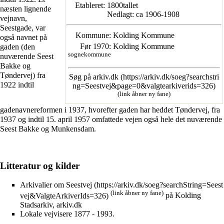
Etableret:
1800tallet
næsten lignende
Nedlagt: ca 1906-1908
vejnavn,
Seestgade
, var
Kommune:
Kolding Kommune
også navnet på
Før 1970
:
Kolding Kommune
gaden (den
sognekommune
nuværende
Seest
Bakke
og
Tøndervej
) fra
Søg på arkiv.dk
1922 indtil
(link åbner ny fane)
gadenavnereformen
i
1937
, hvorefter gaden har heddet
Tøndervej
, fra
1937 og indtil 15. april 1957 omfattede vejen også hele det nuværende
Seest Bakke og Munkensdam.
Litteratur og kilder
Arkivalier om Seestvej
(link åbner ny fane)
på Kolding
Stadsarkiv, arkiv.dk
Lokale vejvisere
1877 - 1993.