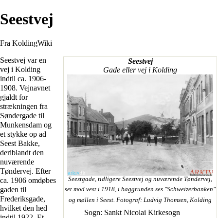
Seestvej
Fra KoldingWiki
Seestvej var en
Seestvej
vej i Kolding
Gade eller vej i Kolding
indtil ca. 1906-
1908. Vejnavnet
gjaldt for
strækningen fra
Søndergade
til
Munkensdam
og
et stykke op ad
Seest Bakke
,
deriblandt den
nuværende
Tøndervej
. Efter
Seestgade
, tidligere Seestvej og nuværende
Tøndervej
,
ca. 1906 omdøbes
gaden til
set mod vest i 1918, i baggrunden ses "Schweizerbanken"
Frederiksgade
,
og møllen i
Seest
. Fotograf:
Ludvig Thomsen
, Kolding
hvilket den hed
Sogn:
Sankt Nicolai Kirkesogn
indtil
1922
. Et