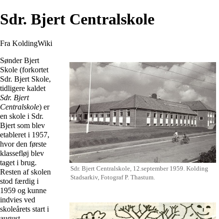
Sdr. Bjert Centralskole
Fra KoldingWiki
Sønder Bjert
Skole (forkortet
Sdr. Bjert Skole,
tidligere kaldet
Sdr. Bjert
Centralskole
) er
en skole i
Sdr.
Bjert
som blev
etableret i
1957
,
hvor den første
klassefløj blev
taget i brug.
Sdr. Bjert Centralskole, 12.september
1959
.
Kolding
Resten af skolen
Stadsarkiv
, Fotograf
P. Thastum
.
stod færdig i
1959
og kunne
indvies ved
skoleårets start i
august.