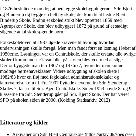
I 1876 besluttede man dog at nedlægge skolebygningerne i Sdr. Bjert
og Binderup og bygge en helt ny skole, der kom til at hedde Bjert-
Binderup Skole. Endnu et skoledistrikt blev oprettet i 1859 med
Agtrupskov Skole, den blev udbygget i 1872 på grund af et stadigt
stigende antal skolesøgende børn.
Folkeskoleloven af 1937 øgede kravene til hvor og hvordan
undervisningen skulle foregå. Men man fandt først en løsning i løbet af
1950erne. Løsningen var en Centralskole, der skulle erstatte alle øvrige
skoler i kommunen. Elevantallet på skolen blev ved med at stige.
Derfor byggede man til i 1967 og 1976/77, hvorefter man kunne
modtage børnehaveklasser. Videre udbygning af skolen skete i
1982/83 hvor en fløj med faglokaler, administrationslokaler og
lærerværelse kom til. Fra 1997 flyttede eleverne fra Sdr. Stenderup
Skoles 7. klasse til Sdr. Bjert Centralskole. Siden 1959 havde 8. og 9.
klasserne fra Sdr. Stenderup gået på Sdr. Bjert Skole. Der har været
SFO på skolen siden år 2000. (Kolding Stadsarkiv, 2012)
Litteratur og kilder
Arkivalier om Sdr. Bjert Centralskole