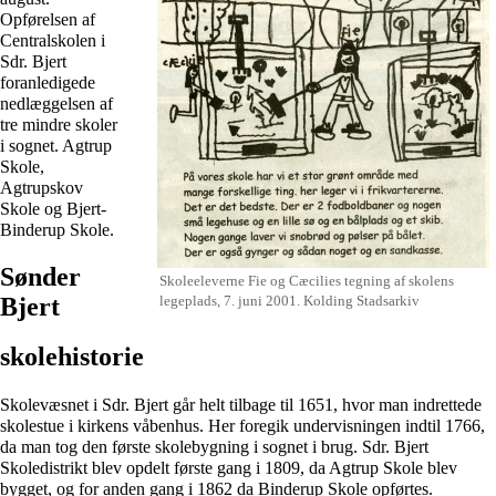
Opførelsen af
Centralskolen i
Sdr. Bjert
foranledigede
nedlæggelsen af
tre mindre skoler
i sognet.
Agtrup
Skole
,
Agtrupskov
Skole
og
Bjert-
Binderup Skole
.
Sønder
Skoleeleverne Fie og Cæcilies tegning af skolens
legeplads, 7. juni
2001
. Kolding Stadsarkiv
Bjert
skolehistorie
Skolevæsnet i Sdr. Bjert går helt tilbage til
1651
, hvor man indrettede
skolestue i
kirkens
våbenhus. Her foregik undervisningen indtil 1766,
da man tog den første skolebygning i sognet i brug. Sdr. Bjert
Skoledistrikt blev opdelt første gang i 1809, da Agtrup Skole blev
bygget, og for anden gang i 1862 da Binderup Skole opførtes.