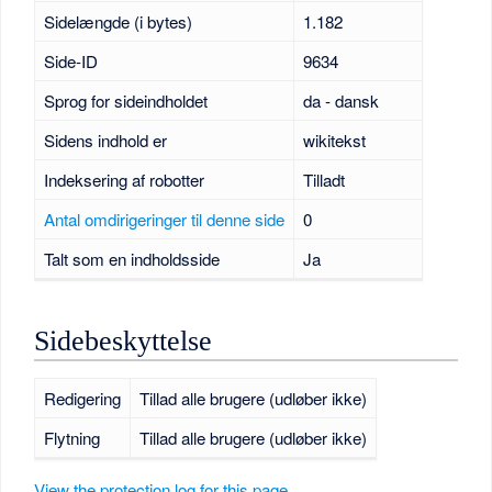
Sidelængde (i bytes)
1.182
Side-ID
9634
Sprog for sideindholdet
da - dansk
Sidens indhold er
wikitekst
Indeksering af robotter
Tilladt
Antal omdirigeringer til denne side
0
Talt som en indholdsside
Ja
Sidebeskyttelse
Redigering
Tillad alle brugere (udløber ikke)
Flytning
Tillad alle brugere (udløber ikke)
View the protection log for this page.