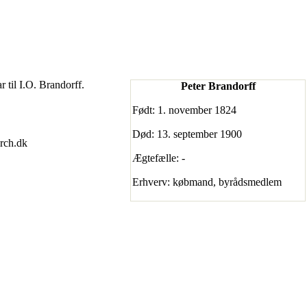
r til
I.O. Brandorff
.
Peter Brandorff
Født: 1. november 1824
Død: 13. september 1900
arch.dk
Ægtefælle: -
Erhverv: købmand, byrådsmedlem