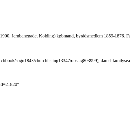
 1900,
Jernbanegade
, Kolding) købmand, byrådsmedlem 1859-1876. Fa
, danishfamilyse
did=21820
"