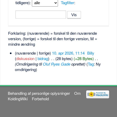
tidligere):
Tagfilter
:
Forklaring: (nuværende) = forskel til den nuværende
version, (forrige) = forskel til den forrige version, M =
mindre ændring
(nuværende | forrige)
10. apr 2026, 11:14
‎
Billy
(
diskussion
|
bidrag
)
‎
. .
(28 bytes)
(+28 Bytes)
‎
. .
(Omdirigering til
Oluf Ryes Gade
oprettet)
(
Tag
:
Ny
omdirigering
)
Behandling af personlige oplysninger
Om
KoldingWiki
Forbehold