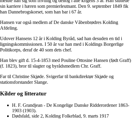
meldte han sig som frivillig og deltog i alle krigens 3 år. Han sluttede
sin karriere i hæren som premierleutnant. Den 9. september 1849 fik
han Dannebrogskorset, som han bar i 67 år.
Hansen var også medlem af
De danske Våbenbrødres
Kolding
Afdeling.
Udover Hansens 12 år i Kolding Byråd, sad han desuden en tid i
ligningskommissionen. I 50 år var han med i Koldings Borgerlige
Politikorps, deraf de 40 som dets chef.
Han blev gift d. 15-4-1853 med Pouline Ottosine Hansen (født Graff)
(f. 1823), bror til slagter og byrådsmedlem
Chr. Graff
.
Far til
Christine Skjøde
. Svigerfar til bankdirektør
Skjøde
og
stationsforstander Slange.
Kilder og litteratur
H. F. Grandjean - De Kongelige Danske Ridderordener 1863-
1903 (1903).
Dødsfald, side 2, Kolding Folkeblad, 9. marts 1917