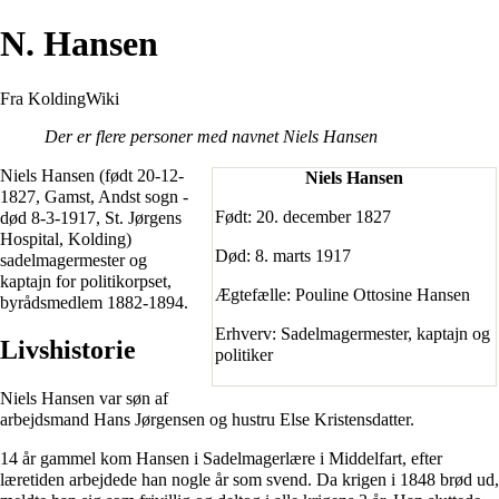
N. Hansen
Fra KoldingWiki
Der er flere personer med navnet
Niels Hansen
Niels Hansen (født 20-12-
Niels Hansen
1827, Gamst, Andst sogn -
Født: 20. december 1827
død 8-3-1917,
St. Jørgens
Hospital
, Kolding)
Død: 8. marts 1917
sadelmagermester og
kaptajn for politikorpset,
Ægtefælle: Pouline Ottosine Hansen
byrådsmedlem 1882-1894.
Erhverv: Sadelmagermester, kaptajn og
Livshistorie
politiker
Niels Hansen var søn af
arbejdsmand Hans Jørgensen og hustru Else Kristensdatter.
14 år gammel kom Hansen i Sadelmagerlære i Middelfart, efter
læretiden arbejdede han nogle år som svend. Da krigen i 1848 brød ud,