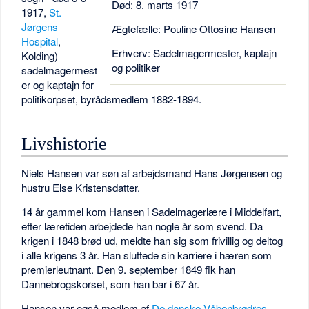
Død: 8. marts 1917
1917,
St.
Jørgens
Ægtefælle: Pouline Ottosine Hansen
Hospital
,
Erhverv: Sadelmagermester, kaptajn
Kolding)
og politiker
sadelmagermest
er og kaptajn for
politikorpset, byrådsmedlem 1882-1894.
Livshistorie
Niels Hansen var søn af arbejdsmand Hans Jørgensen og
hustru Else Kristensdatter.
14 år gammel kom Hansen i Sadelmagerlære i Middelfart,
efter læretiden arbejdede han nogle år som svend. Da
krigen i 1848 brød ud, meldte han sig som frivillig og deltog
i alle krigens 3 år. Han sluttede sin karriere i hæren som
premierleutnant. Den 9. september 1849 fik han
Dannebrogskorset, som han bar i 67 år.
Hansen var også medlem af
De danske Våbenbrødres