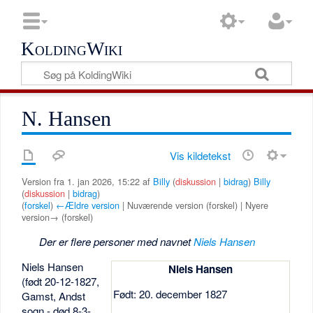
KoldingWiki
N. Hansen
Vis kildetekst
Version fra 1. jan 2026, 15:22 af
Billy
(
diskussion
|
bidrag
)
Billy
(
diskussion
|
bidrag
)
(
forskel
)
←Ældre version
| Nuværende version (forskel) | Nyere
version→ (forskel)
Der er flere personer med navnet
Niels Hansen
Niels Hansen
Niels Hansen
(født 20-12-1827,
Født: 20. december 1827
Gamst, Andst
sogn - død 8-3-