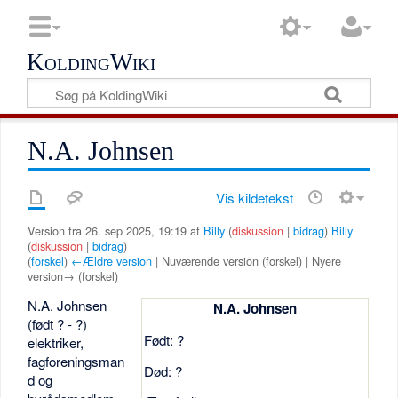
KoldingWiki
N.A. Johnsen
Vis kildetekst
Version fra 26. sep 2025, 19:19 af
Billy
(
diskussion
|
bidrag
)
Billy
(
diskussion
|
bidrag
)
(
forskel
)
←Ældre version
| Nuværende version (forskel) | Nyere
version→ (forskel)
N.A. Johnsen
N.A. Johnsen
(født ? - ?)
Født: ?
elektriker,
fagforeningsman
Død: ?
d og