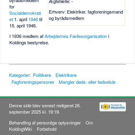
byrådsmedlem
Ægtefælle: -
for
Erhverv: Elektriker, fagforeningsmand
Socialdemokrati
og byrådsmedlem
et
1. april
1946
til
15. april 1946.
I 1936 medlem af
Arbejdernes Fællesorganisation
i
Koldings bestyrelse.
Kategorier
:
Politikere
Elektrikere
Fagforeningspersoner
Mangler døds- eller fødselsår
Denne side blev senest redigeret 26.
september 2025 kl. 19:19.
Behandling af personlige oplysninger
Om
KoldingWiki
Forbehold