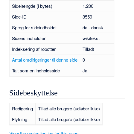
Sidelængde (i bytes)
1.200
Side-ID
3559
Sprog for sideindholdet
da - dansk
Sidens indhold er
wikitekst
Indeksering af robotter
Tilladt
Antal omdirigeringer til denne side
0
Talt som en indholdsside
Ja
Sidebeskyttelse
Redigering
Tillad alle brugere (udløber ikke)
Flytning
Tillad alle brugere (udløber ikke)
View the protection log for this page.