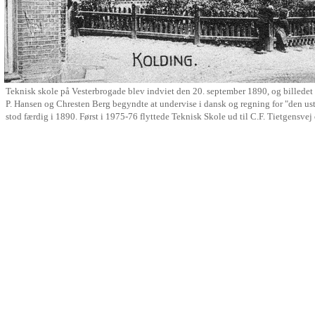
Teknisk skole på Vesterbrogade blev indviet den 20. september 1890, og billedet e
P. Hansen og Chresten Berg begyndte at undervise i dansk og regning for "den u
stod færdig i 1890. Først i 1975-76 flyttede Teknisk Skole ud til C.F. Tietgensve