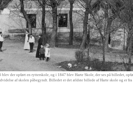
26 blev der opført en rytterskole, og i 1847 blev Harte Skole, der ses på billedet, op
videlse af skolen påbegyndt. Billedet er det ældste billede af Harte skole og er fra 