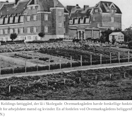
oldings fattiggård, der lå i Skolegade. Overmarksgården havde forskellige funktio
alt for arbejdsføre mænd og kvinder. En af fordelen ved Overmarksgårdens beliggenhe
N.)