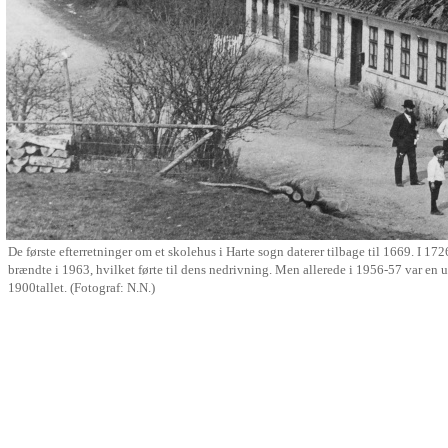
De første efterretninger om et skolehus i Harte sogn daterer tilbage til 1669. I 17
brændte i 1963, hvilket førte til dens nedrivning. Men allerede i 1956-57 var en ud
1900tallet. (Fotograf: N.N.)