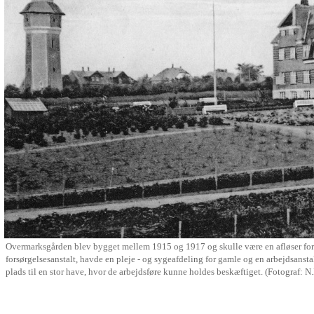
Overmarksgården blev bygget mellem 1915 og 1917 og skulle være en afløser for K
forsørgelsesanstalt, havde en pleje - og sygeafdeling for gamle og en arbejdsanst
plads til en stor have, hvor de arbejdsføre kunne holdes beskæftiget. (Fotograf: N.