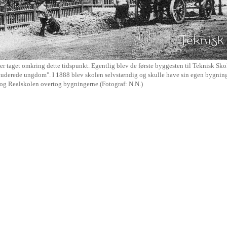
r taget omkring dette tidspunkt. Egentlig blev de første byggesten til Teknisk Skol
studerede ungdom". I 1888 blev skolen selvstændig og skulle have sin egen bygnin
j og Realskolen overtog bygningerne.(Fotograf: N.N.)