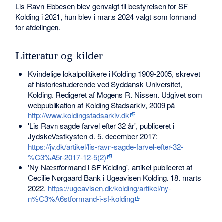
Lis Ravn Ebbesen blev genvalgt til bestyrelsen for SF
Kolding i 2021, hun blev i marts 2024 valgt som formand
for afdelingen.
Litteratur og kilder
Kvindelige lokalpolitikere i Kolding 1909-2005, skrevet
af historiestuderende ved Syddansk Universitet,
Kolding. Redigeret af Mogens R. Nissen. Udgivet som
webpublikation af Kolding Stadsarkiv, 2009 på
http://www.koldingstadsarkiv.dk
'Lis Ravn sagde farvel efter 32 år', publiceret i
JydskeVestkysten d. 5. december 2017:
https://jv.dk/artikel/lis-ravn-sagde-farvel-efter-32-
%C3%A5r-2017-12-5(2)
'Ny Næstformand i SF Kolding', artikel publiceret af
Cecilie Nørgaard Bank i Ugeavisen Kolding. 18. marts
2022.
https://ugeavisen.dk/kolding/artikel/ny-
n%C3%A6stformand-i-sf-kolding