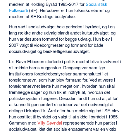
medlem af Kolding Byråd 1985-2017 for
Socialistisk
Folkeparti
(SF). Herudover er hun folkeskolelærer og
medlem af SF Koldings bestyrelse.
Hun sad i socialudvalget hele perioden i byrådet, og i en
lang række andre udvalg blandt andet kulturudvalget, og
hun var desuden formand for begge udvalg. Hun blev i
2007 valgt til viceborgmester og formand for både
socialudvalget og beskæftigelsesudvalget.
Lis Ravn Ebbesen startede i politik med at blive involveret i
sit ældste barns vuggestue. Dengang var samtlige
institutioners forældrebestyrelser sammensluttet i et
forældrenævn, som hun blev formand for. Ved at være i
forældrenævnet lærte hun meget om, hvordan hun skal
fremlægge sager og hun fik et indtryk af, hvordan det
politiske system fungerer. Desuden fandt hun ud af, at for
at kunne få gennemført sine ideer var det nødvendigt at
deltage i lokalpolitik. Året efter hun meldte sig ind i SF, blev
hun opstillet til byrådet og valgt til at sidde i byrådet i 1985.
Sammen med
Villy Søvndal
repræsenterede hun partiet i
socialudvalget, idet det sociale engagement var en vigtig