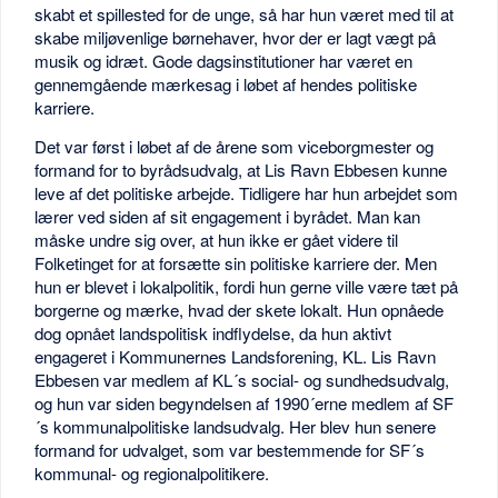
skabt et spillested for de unge, så har hun været med til at
skabe miljøvenlige børnehaver, hvor der er lagt vægt på
musik og idræt. Gode dagsinstitutioner har været en
gennemgående mærkesag i løbet af hendes politiske
karriere.
Det var først i løbet af de årene som viceborgmester og
formand for to byrådsudvalg, at Lis Ravn Ebbesen kunne
leve af det politiske arbejde. Tidligere har hun arbejdet som
lærer ved siden af sit engagement i byrådet. Man kan
måske undre sig over, at hun ikke er gået videre til
Folketinget for at forsætte sin politiske karriere der. Men
hun er blevet i lokalpolitik, fordi hun gerne ville være tæt på
borgerne og mærke, hvad der skete lokalt. Hun opnåede
dog opnået landspolitisk indflydelse, da hun aktivt
engageret i Kommunernes Landsforening, KL. Lis Ravn
Ebbesen var medlem af KL´s social- og sundhedsudvalg,
og hun var siden begyndelsen af 1990´erne medlem af SF
´s kommunalpolitiske landsudvalg. Her blev hun senere
formand for udvalget, som var bestemmende for SF´s
kommunal- og regionalpolitikere.