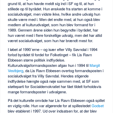
grund til, at hun havde meldt sig ind i SF og til, at hun
stillede op til byrådet. Hun ønskede fra starten at komme i
socialudvalget, men vidste ikke, hvilke andre udvalg hun
skulle være med i. Men det endte med, at hun også blev
medlem af kulturudvalget, som hun blev formand for i
1989. Gennem årene siden hun begyndte i byrådet, har
hun været med i flere forskellige udvalg, men det har altid
været socialudvalget, som hun har brændt mest for.
I løbet af 1990´erne – og især efter Villy Søvndal i 1994
forlod byrådet til fordel for Folketinget – fik Lis Ravn
Ebbesen større politisk indflydelse.
Kulturudvalgsformandsposten afgav hun i 1994 til
Margit
Vestbjerg
, da Lis Ravn Ebbesen overtog formandsposten i
socialudvalget fra Villy Søvndal. Hendes stigende
indflydelse hængte også nøje sammen med, at SF som
støtteparti for Socialdemokratiet har fået tildelt forholdsvis
mange formandsposter i udvalgene.
På det kulturelle område har Lis Ravn Ebbesen også spillet
en vigtig rolle. Hun var afgørende for at spillestedet
Godset
blev etableret i 1997. Ud over indsatsen for, at der blev