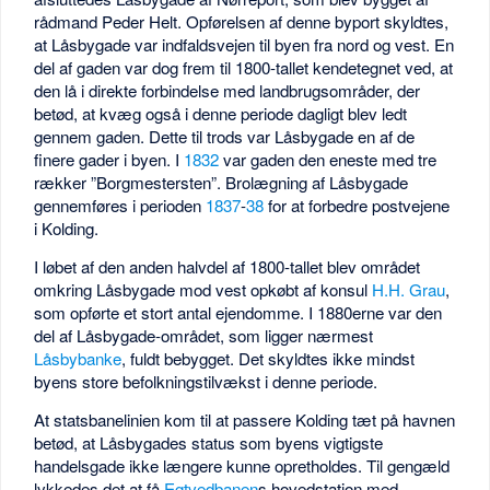
rådmand Peder Helt. Opførelsen af denne byport skyldtes,
at Låsbygade var indfaldsvejen til byen fra nord og vest. En
del af gaden var dog frem til 1800-tallet kendetegnet ved, at
den lå i direkte forbindelse med landbrugsområder, der
betød, at kvæg også i denne periode dagligt blev ledt
gennem gaden. Dette til trods var Låsbygade en af de
finere gader i byen. I
1832
var gaden den eneste med tre
rækker ”Borgmestersten”. Brolægning af Låsbygade
gennemføres i perioden
1837
-
38
for at forbedre postvejene
i Kolding.
I løbet af den anden halvdel af 1800-tallet blev området
omkring Låsbygade mod vest opkøbt af konsul
H.H. Grau
,
som opførte et stort antal ejendomme. I 1880erne var den
del af Låsbygade-området, som ligger nærmest
Låsbybanke
, fuldt bebygget. Det skyldtes ikke mindst
byens store befolkningstilvækst i denne periode.
At statsbanelinien kom til at passere Kolding tæt på havnen
betød, at Låsbygades status som byens vigtigste
handelsgade ikke længere kunne opretholdes. Til gengæld
lykkedes det at få
Egtvedbanen
s hovedstation med