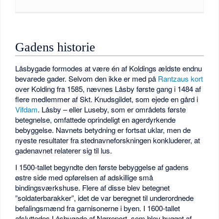
Gadens historie
Låsbygade formodes at være én af Koldings ældste endnu
bevarede gader. Selvom den ikke er med på
Rantzaus kort
over Kolding fra 1585, nævnes Låsby første gang i 1484 af
flere medlemmer af Skt. Knudsgildet, som ejede en gård i
Vifdam
. Låsby – eller Luseby, som er områdets første
betegnelse, omfattede oprindeligt en agerdyrkende
bebyggelse. Navnets betydning er fortsat uklar, men de
nyeste resultater fra stednavneforskningen konkluderer, at
gadenavnet relaterer sig til lus.
I 1500-tallet begyndte den første bebyggelse af gadens
østre side med opførelsen af adskillige små
bindingsværkshuse. Flere af disse blev betegnet
”soldaterbarakker”, idet de var beregnet til underordnede
befalingsmænd fra garnisonerne i byen. I 1600-tallet
afsluttedes Låsbygade af Nørreport, som blev bygget af