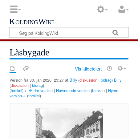
KoldingWiki
Låsbygade
Vis kildetekst
Version fra 30. jan 2026, 23:27 af
Billy
(
diskussion
|
bidrag
)
Billy
(
diskussion
|
bidrag
)
(
forskel
)
←Ældre version
|
Nuværende version
(
forskel
) |
Nyere
version→
(
forskel
)