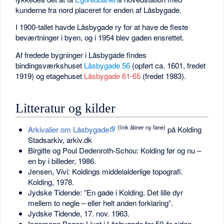
kunderne fra nord placeret for enden af Låsbygade.
I 1900-tallet havde Låsbygade ry for at have de fleste
beværtninger i byen, og i 1954 blev gaden ensrettet.
Af fredede bygninger i Låsbygade findes
bindingsværkshuset
Låsbygade 56
(opført ca. 1601, fredet
1919) og etagehuset
Låsbygade 61-65
(fredet 1983).
Litteratur og kilder
(link åbner ny fane)
Arkivalier om Låsbygade
på Kolding
Stadsarkiv, arkiv.dk
Birgitte og Poul Dedenroth-Schou: Kolding før og nu –
en by i billeder, 1986.
Jensen, Vivi: Koldings middelalderlige topografi.
Kolding, 1978.
Jydske Tidende: ”En gade i Kolding. Det lille dyr
mellem to negle – eller helt anden forklaring”.
Jydske Tidende, 17. nov. 1963.
Ingemann Bager: Livet i Låsbygade for 50 år siden,