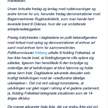
månedsløn.
Uroen fortsatte fredag og lørdag med rudeknusninger og
andre former for uro, herunder fredag demonstrationer mod
Bagermestrenes Rugbrødsfabrik, som man havde hørt
leverede brød til Odense, hvor der var omfattende
arbejdsnedlæggelser.
Fredag indrykkedes i dagbladene en politi bekendtgørelse
med forbud mod optog og demonstrationer af enhver art
samt mod enhver form for sammenstimlen.
Politikommissær
Kleberg
udtalte til Kolding Folkeblad, at
han ikke havde troet, at Koldingborgerne ville opføre sig
således, ligesom han henstillede til den lovlydige og
ordentlige del af befolkningen at blive hjemme og holde
deres børn inde. Dagbladene advarede desuden selv
kraftigt befolkningen mod de »stedfundne tåbelige
udskejelser«. Det må rent udsagt konstateres, at
udviklingen var gået noget i retning af et gadens parlament,
ja, Kolding Folkeblad betegnede situationen som de 14-
åriges diktatur.
De mange advarsler hjalp ikke, det var endnu ikke slut om