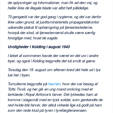
de oplysninger og informationer, man fik ad den vej, og
heller ikke de illegale blade var altid helt pålidelige.
Til gengæld var der god gang i rygterne, og det var derfor
ikke uden grund, at justitsministeriets propagandakontor
udsendte plakat til ophængning på tjenestestederne,
hvorpå der stod, at tjenestemænd skulle være særlig
forsigtige med, hvad de sagde.
Uroligheder i Kolding i august 1943
I løbet af sommeren havde der været en del uro i andre
byer, og også i Kolding begyndte det så småt at gære.
Torsdag den 19. august om aftenen brød det hele ud i lys
lue her i byen.
Tumulterne begyndte på
havnen
, hvor der var besøg af
Tofts Tivoli, og her gik en ung mand omkring med et
tørklæde i Royal Airforce’s farver. Det lykkedes ham at
komme i slagsmål med en tysk soldat, som genkendte de
rød-hvide-blå farver, der altså virkede lige så godt på ham
som den røde klud på tyren i tyrefægterarenaen.