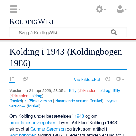
KoldingWiki
Kolding i 1943 (Koldingbogen
1986)
Vis kildetekst
Version fra 21. apr 2026, 23:05 af
Billy
(
diskussion
|
bidrag
)
Billy
(
diskussion
|
bidrag
)
(
forskel
)
←Ældre version
|
Nuværende version
(
forskel
) |
Nyere
version→
(
forskel
)
Om Kolding under besættelsen i
1943
og om
modstandsbevægelsen
i byen. Artiklen "Kolding i 1943"
skrevet af
Gunnar Sørensen
og trykt som artikel i
Koldingbogen
årgang 1986. Billeder fra artiklen er undladt i