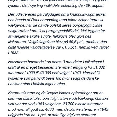
fyldest i det høje ting indtil dets opløsning den 29. august.
Der udleveredes på valgdagen små knaphulsvalgmærker,
bestående af Dannebrogsflag med tekst: »Har stemt« til
vælgerne, når de havde opfyldt deres borgerpligt. Disse
valgmærker kom til at præge gadebilledet, idet frygten for,
at vælgerne skulle svigte, heldigvis blev gjort helt
tilskamme. Valgdeltagelsen blev på 89,5 pct., medens den
hidtil højeste valgdeltagelse var 81,5 pct., nemlig ved valget
i 1932.
Nazisterne bevarede kun deres 3 mandater i folketinget i
kraft af en meget beskeden stemme fremgang fra 31.032
stemmer i 1939 til 43.309 ved valget i 1943. Herved fik
tyskerne sort på hvidt bevis for, hvor svagt de danske
nazister stod i befolkningens øjne.
Kommunisterne og de illegale blades opfordringer om at
stemme blankt blev ikke fulgt i større udstrækning. Ganske
vist var der ved 1943-valget ca. 23.700 blanke stemmer
mod normalt godt ca. 4000, men de blanke stemmer i 1943
udgjorde kun ca. 1 pct. af samtlige afgivne stemmer.