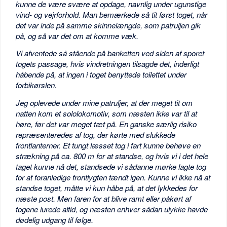
kunne de være svære at opdage, navnlig under ugunstige
vind- og vejrforhold. Man bemærkede så tit først toget, når
det var inde på samme skinnelængde, som patruljen gik
på, og så var det om at komme væk.
Vi afventede så stående på banketten ved siden af sporet
togets passage, hvis vindretningen tilsagde det, inderligt
håbende på, at ingen i toget benyttede toilettet under
forbikørslen.
Jeg oplevede under mine patruljer, at der meget tit om
natten kom et sololokomotiv, som næsten ikke var til at
høre, før det var meget tæt på. En ganske særlig risiko
repræsenteredes af tog, der kørte med slukkede
frontlanterner. Et tungt læsset tog i fart kunne behøve en
strækning på ca. 800 m for at standse, og hvis vi i det hele
taget kunne nå det, standsede vi sådanne mørke lagte tog
for at foranledige frontlygten tændt igen. Kunne vi ikke nå at
standse toget, måtte vi kun håbe på, at det lykkedes for
næste post. Men faren for at blive ramt eller påkørt af
togene lurede altid, og næsten enhver sådan ulykke havde
dødelig udgang til følge.