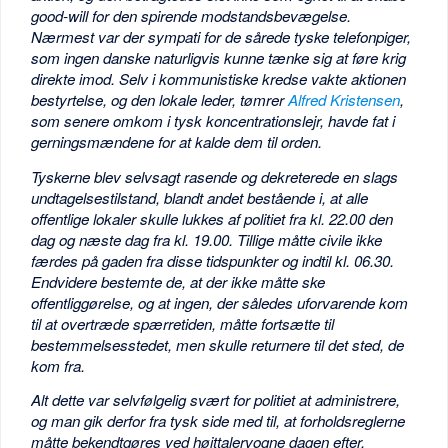
good-will for den spirende modstandsbevægelse.
Nærmest var der sympati for de sårede tyske telefonpiger,
som ingen danske naturligvis kunne tænke sig at føre krig
direkte imod. Selv i kommunistiske kredse vakte aktionen
bestyrtelse, og den lokale leder, tømrer
Alfred Kristensen
,
som senere omkom i tysk koncentrationslejr, havde fat i
gerningsmændene for at kalde dem til orden.
Tyskerne blev selvsagt rasende og dekreterede en slags
undtagelsestilstand, blandt andet bestående i, at alle
offentlige lokaler skulle lukkes af politiet fra kl. 22.00 den
dag og næste dag fra kl. 19.00. Tillige måtte civile ikke
færdes på gaden fra disse tidspunkter og indtil kl. 06.30.
Endvidere bestemte de, at der ikke måtte ske
offentliggørelse, og at ingen, der således uforvarende kom
til at overtræde spærretiden, måtte fortsætte til
bestemmelsesstedet, men skulle returnere til det sted, de
kom fra.
Alt dette var selvfølgelig svært for politiet at administrere,
og man gik derfor fra tysk side med til, at forholdsreglerne
måtte bekendtgøres ved højttalervogne dagen efter.