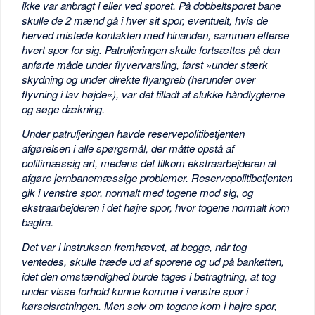
ikke var anbragt i eller ved sporet. På dobbeltsporet bane
skulle de 2 mænd gå i hver sit spor, eventuelt, hvis de
herved mistede kontakten med hinanden, sammen efterse
hvert spor for sig. Patruljeringen skulle fortsættes på den
anførte måde under flyvervarsling, først »under stærk
skydning og under direkte flyangreb (herunder over
flyvning i lav højde«), var det tilladt at slukke håndlygterne
og søge dækning.
Under patruljeringen havde reservepolitibetjenten
afgørelsen i alle spørgsmål, der måtte opstå af
politimæssig art, medens det tilkom ekstraarbejderen at
afgøre jernbanemæssige problemer. Reservepolitibetjenten
gik i venstre spor, normalt med togene mod sig, og
ekstraarbejderen i det højre spor, hvor togene normalt kom
bagfra.
Det var i instruksen fremhævet, at begge, når tog
ventedes, skulle træde ud af sporene og ud på banketten,
idet den omstændighed burde tages i betragtning, at tog
under visse forhold kunne komme i venstre spor i
kørselsretningen. Men selv om togene kom i højre spor,