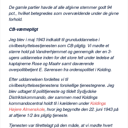
De gamle partier havde af alle afgivne stemmer godt 94
pct., hvilket betegnedes som overvældende under de givne
forhold.
CB-væmepligt
Jeg blev i maj 1943 indkaldt til grunduddannelse i
civilbeskyttelsestjenesten som CB-pligtig. Vi mødte et
større hold på Vandrerhjemmet og gennemgik der en 3-
ugers uddannelse inden for det store felt under ledelse af
kaptajnerne Rose og Maahr samt daværende
overpolitibetjent E. Sørensen fra ordenspolitiet i Kolding.
Efter uddannelsen fordeltes vi til
civilbeskyttelsestjenestens forskellige tjenestegrene. Jeg
blev udtaget til polititjeneste og tildelt Sydjydske
Distriktskommando, der sammen med Koldings
kommandocentral holdt til i kælderen under
Koldings
Højere Almenskole
, hvor jeg begyndte den 22. juni 1943 på
at aftjene 1/2 års pligtig tjeneste.
Tjenesten var tilrettelagt på den måde, at vi mødte hvert