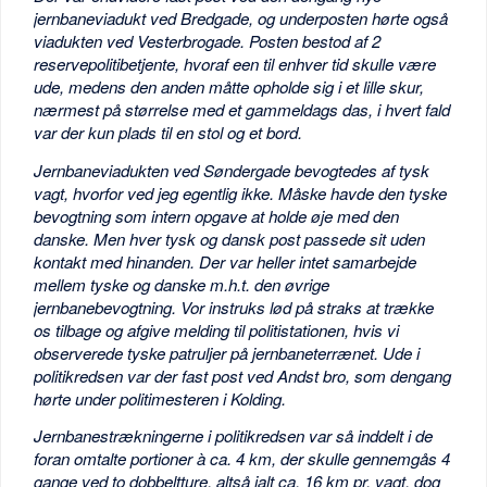
jernbaneviadukt ved Bredgade, og underposten hørte også
viadukten ved Vesterbrogade. Posten bestod af 2
reservepolitibetjente, hvoraf een til enhver tid skulle være
ude, medens den anden måtte opholde sig i et lille skur,
nærmest på størrelse med et gammeldags das, i hvert fald
var der kun plads til en stol og et bord.
Jernbaneviadukten ved Søndergade bevogtedes af tysk
vagt, hvorfor ved jeg egentlig ikke. Måske havde den tyske
bevogtning som intern opgave at holde øje med den
danske. Men hver tysk og dansk post passede sit uden
kontakt med hinanden. Der var heller intet samarbejde
mellem tyske og danske m.h.t. den øvrige
jernbanebevogtning. Vor instruks lød på straks at trække
os tilbage og afgive melding til politistationen, hvis vi
observerede tyske patruljer på jernbaneterrænet. Ude i
politikredsen var der fast post ved Andst bro, som dengang
hørte under politimesteren i Kolding.
Jernbanestrækningerne i politikredsen var så inddelt i de
foran omtalte portioner à ca. 4 km, der skulle gennemgås 4
gange ved to dobbeltture, altså ialt ca. 16 km pr. vagt, dog