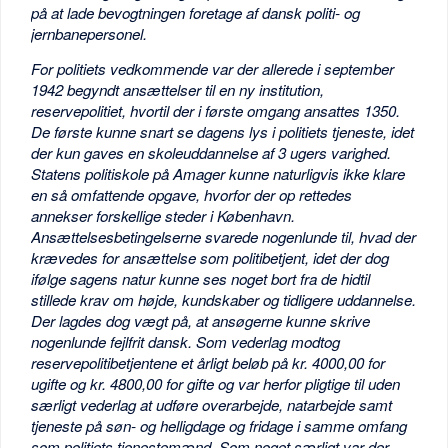
på at lade bevogtningen foretage af dansk politi- og
jernbanepersonel.
For politiets vedkommende var der allerede i september
1942 begyndt ansættelser til en ny institution,
reservepolitiet, hvortil der i første omgang ansattes 1350.
De første kunne snart se dagens lys i politiets tjeneste, idet
der kun gaves en skoleuddannelse af 3 ugers varighed.
Statens politiskole på Amager kunne naturligvis ikke klare
en så omfattende opgave, hvorfor der op rettedes
annekser forskellige steder i København.
Ansættelsesbetingelserne svarede nogenlunde til, hvad der
krævedes for ansættelse som politibetjent, idet der dog
ifølge sagens natur kunne ses noget bort fra de hidtil
stillede krav om højde, kundskaber og tidligere uddannelse.
Der lagdes dog vægt på, at ansøgerne kunne skrive
nogenlunde fejlfrit dansk. Som vederlag modtog
reservepolitibetjentene et årligt beløb på kr. 4000,00 for
ugifte og kr. 4800,00 for gifte og var herfor pligtige til uden
særligt vederlag at udføre overarbejde, natarbejde samt
tjeneste på søn- og helligdage og fridage i samme omfang
som politiets tjenestemænd. Som noget særligt var der