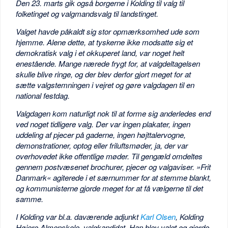
Den 23. marts gik også borgerne i Kolding til valg til
folketinget og valgmandsvalg til landstinget.
Valget havde påkaldt sig stor opmærksomhed ude som
hjemme. Alene dette, at tyskerne ikke modsatte sig et
demokratisk valg i et okkuperet land, var noget helt
enestående. Mange nærede frygt for, at valgdeltagelsen
skulle blive ringe, og der blev derfor gjort meget for at
sætte valgstemningen i vejret og gøre valgdagen til en
national festdag.
Valgdagen kom naturligt nok til at forme sig anderledes end
ved noget tidligere valg. Der var ingen plakater, ingen
uddeling af pjecer på gaderne, ingen højttalervogne,
demonstrationer, optog eller friluftsmøder, ja, der var
overhovedet ikke offentlige møder. Til gengæld omdeltes
gennem postvæsenet brochurer, pjecer og valgaviser. »Frit
Danmark« agiterede i et særnummer for at stemme blankt,
og kommunisterne gjorde meget for at få vælgerne til det
samme.
I Kolding var bl.a. daværende adjunkt
Karl Olsen
, Kolding
Højere Almenskole, valgkandidat. Han blev valgt og gjorde