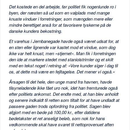
Det kostede en del arbejde, før politiet fik nogenlunde ro i
byen, der næsten så ud som en valplads med mange
knuste vinduer i forretninger, som mængden mere eller
mindre berettiget anså for at favorisere tyskerne på de
danske kunders bekostning.
Et varehus i Jernbanegade havde også været udsat for, at
en sten eller lignende var kastet mod et vindue, som dog
ikke var helt knust, men »stjernet«. Man fik i forretningen
den ide at markere stedet med staniolstrimler og et skilt
med en tekst noget i retning af: »Vore kunder siger i dag til
os, at dette må være en fejltagelse. Det mener vi også.«
Årsagen til det hele, den unge mand fra havnen, havde
tilsyneladende ikke fået uro nok, idet han fremturede også
efter politiets ankomst. Det endte med, at han blev anholdt
og senere indkaldt til retten som tiltalt for at have undladt at
passere gaden trods opfordring fra politiet. Sagen blev
afgjort med en bøde på 100,00 kr., efter datidens
bødetakster et ret anseligt beløb, som nok for hans
vedkommende skal have svaret til nettoprovenuet aften