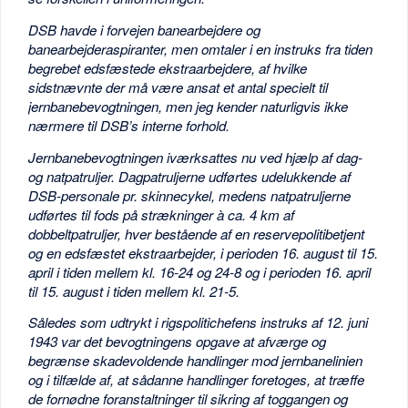
DSB havde i forvejen banearbejdere og
banearbejderaspiranter, men omtaler i en instruks fra tiden
begrebet edsfæstede ekstraarbejdere, af hvilke
sidstnævnte der må være ansat et antal specielt til
jernbanebevogtningen, men jeg kender naturligvis ikke
nærmere til DSB’s interne forhold.
Jernbanebevogtningen iværksattes nu ved hjælp af dag-
og natpatruljer. Dagpatruljerne udførtes udelukkende af
DSB-personale pr. skinnecykel, medens natpatruljerne
udførtes til fods på strækninger à ca. 4 km af
dobbeltpatruljer, hver bestående af en reservepolitibetjent
og en edsfæstet ekstraarbejder, i perioden 16. august til 15.
april i tiden mellem kl. 16-24 og 24-8 og i perioden 16. april
til 15. august i tiden mellem kl. 21-5.
Således som udtrykt i rigspolitichefens instruks af 12. juni
1943 var det bevogtningens opgave at afværge og
begrænse skadevoldende handlinger mod jernbanelinien
og i tilfælde af, at sådanne handlinger foretoges, at træffe
de fornødne foranstaltninger til sikring af toggangen og