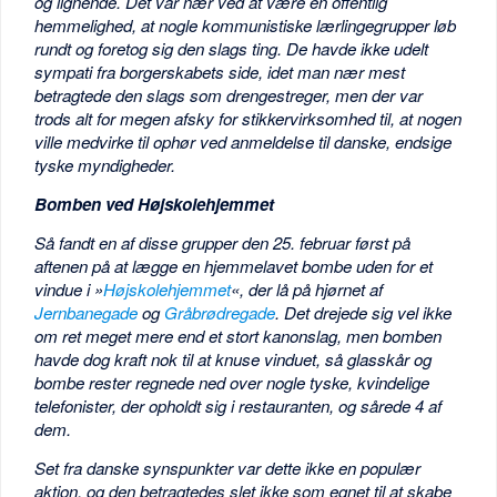
og lignende. Det var nær ved at være en offentlig
hemmelighed, at nogle kommunistiske lærlingegrupper løb
rundt og foretog sig den slags ting. De havde ikke udelt
sympati fra borgerskabets side, idet man nær mest
betragtede den slags som drengestreger, men der var
trods alt for megen afsky for stikkervirksomhed til, at nogen
ville medvirke til ophør ved anmeldelse til danske, endsige
tyske myndigheder.
Bomben ved Højskolehjemmet
Så fandt en af disse grupper den 25. februar først på
aftenen på at lægge en hjemmelavet bombe uden for et
vindue i »
Højskolehjemmet
«, der lå på hjørnet af
Jernbanegade
og
Gråbrødregade
. Det drejede sig vel ikke
om ret meget mere end et stort kanonslag, men bomben
havde dog kraft nok til at knuse vinduet, så glasskår og
bombe rester regnede ned over nogle tyske, kvindelige
telefonister, der opholdt sig i restauranten, og sårede 4 af
dem.
Set fra danske synspunkter var dette ikke en populær
aktion, og den betragtedes slet ikke som egnet til at skabe