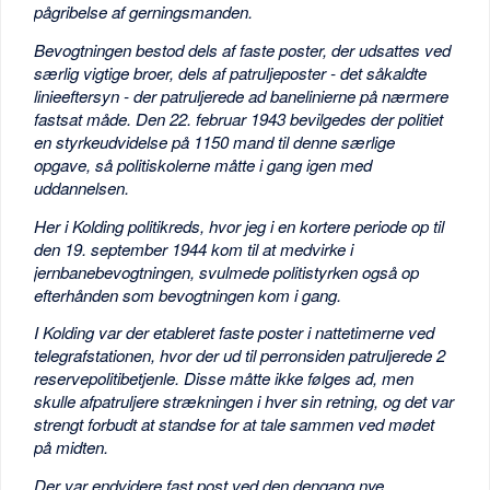
pågribelse af gerningsmanden.
Bevogtningen bestod dels af faste poster, der udsattes ved
særlig vigtige broer, dels af patruljeposter - det såkaldte
linieeftersyn - der patruljerede ad banelinierne på nærmere
fastsat måde. Den 22. februar 1943 bevilgedes der politiet
en styrkeudvidelse på 1150 mand til denne særlige
opgave, så politiskolerne måtte i gang igen med
uddannelsen.
Her i Kolding politikreds, hvor jeg i en kortere periode op til
den 19. september 1944 kom til at medvirke i
jernbanebevogtningen, svulmede politistyrken også op
efterhånden som bevogtningen kom i gang.
I Kolding var der etableret faste poster i nattetimerne ved
telegrafstationen, hvor der ud til perronsiden patruljerede 2
reservepolitibetjenle. Disse måtte ikke følges ad, men
skulle afpatruljere strækningen i hver sin retning, og det var
strengt forbudt at standse for at tale sammen ved mødet
på midten.
Der var endvidere fast post ved den dengang nye