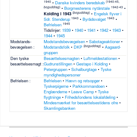
1940
(1940-45,
•
Danske kvinders beredskab
boguddrag
)
1942-43
•
Borgmesterens nytårstale
•
(
boguddrag
)
Kolding i 1943
•
Engelsk flyver i
1943
1943
Sdr. Stenderup
•
Byrådsvalget
•
1945
Befrielsen
Tidslinjer:
1939
•
1940
•
1941
•
1942
•
1943
•
1944
•
1945
Modstands-
Modstandsbevægelsen
•
Sabotageaktioner
•
(
boguddrag
)
bevægelsen :
Modstandsfolk
•
DKP
•
Aagaard-
gruppen
Den tyske
Besættelsesmagten
•
Luftmeldestationen
•
besættelsesmagt :
Gudrunstillingen
•
Gestapo i Kolding
•
Petergruppen
•
Schalburgtage
•
Tyske
myndighedspersoner
Befrielsen :
Befrielsen
•
Hævn og retsopgør
•
Tyskerpigerne
•
Parkkommandoen
•
Englænderne
•
Leave Camp
•
Tyske
flygtninge
•
Frihedsfondens lokalafdeling
•
Mindesmærket for besættelsestidens ofre
•
Skamlingsbanken