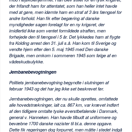
der frifandt ham for attentatet, som han heller intet havde
med at gøre, men idømte ham en straf af 3 års fængsel for
andre forhold. Han fik efter begæring af danske
myndigheder sagen forelagt for en ny krigsret, der
imidlertid ikke som ventet formildede straffen, men
forhøjede den til fængsel i 5 år. Det lykkedes ham at flygte
fra Kolding arrest den 31. juli s.å. Han kom til Sverige og
vendte hjem efter den 5. maj 1945 med Den danske
Brigade, men omkom i sommeren 1945 som følge af en
vådeskudsulykke.
Jembanebevogtningen
Politiets jernbanebevogtning begyndte i slutningen af
februar 1943 og det har jeg ikke set beskrevet før.
Jernbanebevogtningen, der nu skulle oprettes, omfattede
alle hovedstrækninger, ialt ca. 867 km, var krævet indført
af den tidligere omtalte tyske øverstbefalende i Danmark,
general v. Hanneken. Han havde tilbudt at uniformere og
bevæbne 1700 danske nazister til bl.a. denne opgave.
Dette fik regeringen dog forpurret, men måtte i stedet indgå