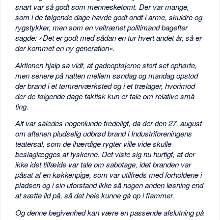
snart var så godt som mennesketomt. Der var mange,
som i de følgende dage havde godt ondt i arme, skuldre og
rygstykker, men som en veltrænet politimand bagefter
sagde: »Det er godt med sådan en tur hvert andet år, så er
der kommet en ny generation«.
Aktionen hjalp så vidt, at gadeoptøjerne stort set ophørte,
men senere på natten mellem søndag og mandag opstod
der brand i et tømrerværksted og i et trælager, hvorimod
der de følgende dage faktisk kun er tale om relative små
ting.
Alt var således nogenlunde fredeligt, da der den 27. august
om aftenen pludselig udbrød brand i Industriforeningens
teatersal, som de ihærdige rygter ville vide skulle
beslaglægges af tyskerne. Det viste sig nu hurtigt, at der
ikke idet tilfælde var tale om sabotage, idet branden var
påsat af en køkkenpige, som var utilfreds med forholdene i
pladsen og i sin uforstand ikke så nogen anden løsning end
at sætte ild på, så det hele kunne gå op i flammer.
Og denne begivenhed kan være en passende afslutning på