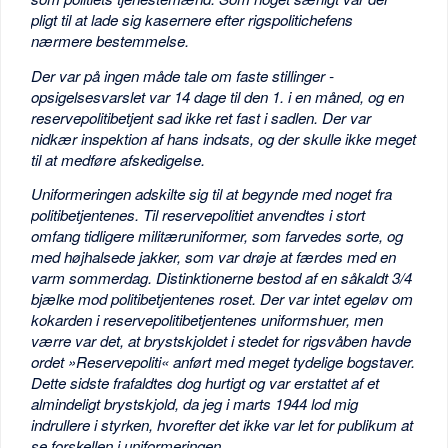
pligt til at lade sig kasernere efter rigspolitichefens
nærmere bestemmelse.
Der var på ingen måde tale om faste stillinger -
opsigelsesvarslet var 14 dage til den 1. i en måned, og en
reservepolitibetjent sad ikke ret fast i sadlen. Der var
nidkær inspektion af hans indsats, og der skulle ikke meget
til at medføre afskedigelse.
Uniformeringen adskilte sig til at begynde med noget fra
politibetjentenes. Til reservepolitiet anvendtes i stort
omfang tidligere militæruniformer, som farvedes sorte, og
med højhalsede jakker, som var drøje at færdes med en
varm sommerdag. Distinktionerne bestod af en såkaldt 3/4
bjælke mod politibetjentenes roset. Der var intet egeløv om
kokarden i reservepolitibetjentenes uniformshuer, men
værre var det, at brystskjoldet i stedet for rigsvåben havde
ordet »Reservepoliti« anført med meget tydelige bogstaver.
Dette sidste frafaldtes dog hurtigt og var erstattet af et
almindeligt brystskjold, da jeg i marts 1944 lod mig
indrullere i styrken, hvorefter det ikke var let for publikum at
se forskellen i uniformeringen.