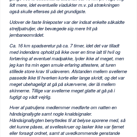
lidt mere, idet eventuelle viadukter m.v. på strækningen
også skulle efterses på det grundigste.
Udover de faste linieposter var der indsat enkelte såkaldte
strejfpatruljer, der bevægede sig mere frit på
jernbaneområdet.
Ca. 16 km spadseretur på ca. 7 timer, idet det var tilladt
med indendørs ophold på ikke over en time ialt til hvil og
fortæring af eventuel madpakke, lyder ikke af meget, men
jeg kan fra min egen smule erfaring attestere, at turen
stillede store krav til udøveren. Afstanden mellem svellerne
passede ikke til hverken korte eller lange skridt, og det var
meget ubehageligt at gå på skærverne, der lå mellem
skinnerne. Tillige var svellerne meget glatte at gå på i
fugtigt og vådt vejrlig.
Hver af patruljens medlemmer medførte om natten en
håndsignallygte samt nogle knaldsignaler.
Håndsignallygten benyttedes til at belyse sporene med, så
det kunne påses, at svelleskruer og lasker ikke var fjernet
eller forsøgt ordnet, samt at uvedkommende genstande