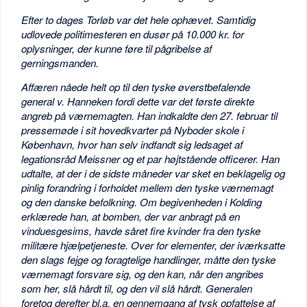
Efter to dages Torløb var det hele ophævet. Samtidig
udlovede politimesteren en dusør på 10.000 kr. for
oplysninger, der kunne føre til pågribelse af
gerningsmanden.
Affæren nåede helt op til den tyske øverstbefalende
general v. Hanneken fordi dette var det første direkte
angreb på værnemagten. Han indkaldte den 27. februar til
pressemøde i sit hovedkvarter på Nyboder skole i
København, hvor han selv indfandt sig ledsaget af
legationsråd Meissner og et par højtstående officerer. Han
udtalte, at der i de sidste måneder var sket en beklagelig og
pinlig forandring i forholdet mellem den tyske værnemagt
og den danske befolkning. Om begivenheden i Kolding
erklærede han, at bomben, der var anbragt på en
vinduesgesims, havde såret fire kvinder fra den tyske
militære hjælpetjeneste. Over for elementer, der iværksatte
den slags fejge og foragtelige handlinger, måtte den tyske
værnemagt forsvare sig, og den kan, når den angribes
som her, slå hårdt til, og den vil slå hårdt. Generalen
foretog derefter bl.a. en gennemgang af tysk opfattelse af