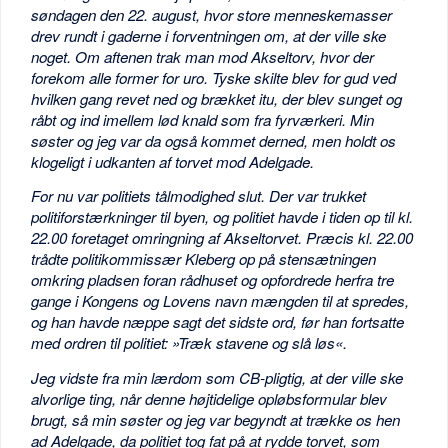
søndagen den 22. august, hvor store menneskemasser
drev rundt i gaderne i forventningen om, at der ville ske
noget. Om aftenen trak man mod Akseltorv, hvor der
forekom alle former for uro. Tyske skilte blev for gud ved
hvilken gang revet ned og brækket itu, der blev sunget og
råbt og ind imellem lød knald som fra fyrværkeri. Min
søster og jeg var da også kommet derned, men holdt os
klogeligt i udkanten af torvet mod Adelgade.
For nu var politiets tålmodighed slut. Der var trukket
politiforstærkninger til byen, og politiet havde i tiden op til kl.
22.00 foretaget omringning af Akseltorvet. Præcis kl. 22.00
trådte politikommissær Kleberg op på stensætningen
omkring pladsen foran rådhuset og opfordrede herfra tre
gange i Kongens og Lovens navn mængden til at spredes,
og han havde næppe sagt det sidste ord, før han fortsatte
med ordren til politiet: »Træk stavene og slå løs«.
Jeg vidste fra min lærdom som CB-pligtig, at der ville ske
alvorlige ting, når denne højtidelige opløbsformular blev
brugt, så min søster og jeg var begyndt at trække os hen
ad Adelgade, da politiet tog fat på at rydde torvet, som