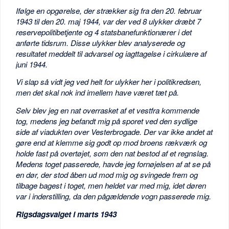
Ifølge en opgørelse, der strækker sig fra den 20. februar
1943 til den 20. maj 1944, var der ved 8 ulykker dræbt 7
reservepolitibetjente og 4 statsbanefunktionærer i det
anførte tidsrum. Disse ulykker blev analyserede og
resultatet meddelt til advarsel og iagttagelse i cirkulære af
juni 1944.
Vi slap så vidt jeg ved helt for ulykker her i politikredsen,
men det skal nok ind imellem have været tæt på.
Selv blev jeg en nat overrasket af et vestfra kommende
tog, medens jeg befandt mig på sporet ved den sydlige
side af viadukten over Vesterbrogade. Der var ikke andet at
gøre end at klemme sig godt op mod broens rækværk og
holde fast på overtøjet, som den nat bestod af et regnslag.
Medens toget passerede, havde jeg fornøjelsen af at se på
en dør, der stod åben ud mod mig og svingede frem og
tilbage bagest i toget, men heldet var med mig, idet døren
var i inderstilling, da den pågældende vogn passerede mig.
Rigsdagsvalget i marts 1943