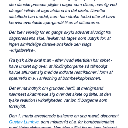
den danske presses pligter i sager som disse, navnlig ved
på eget initiatv at tage afstand fra det skete. Derefter
afsluttede han mødet, som han straks forlod efter at have
henvist eventuelle spørgsmål til en af officererne.
Der blev virkelig for en gangs skyld advaret alvorligt fra
dagspressens side, hvilket må tages som udtryk for, at
ingen almindelige danske ønskede den slags
»krigsførelse«.
Fra tysk side skal man - efter hvad eftertiden har røbet -
have undret sig over, at Koldingborgerne så tålmodigt
havde affundet sig med de indførte restriktioner i form af
spærretid m.v. i anledning af bombeeksplosionen.
Det er mit indtryk om grunden hertil, at menigmand
nærmest skammede sig over det skete og følte, at den
tyske reaktion i virkeligheden var løn til borgerne som
forskyldt.
Den 1. marts arresterede tyskerne en ung mand, disponent
Gustav Lumbye
, som mistænkt bl.a. for bombeattentatet
mod Højskolehjemmet. Han blev stillet for en tysk krigsret,