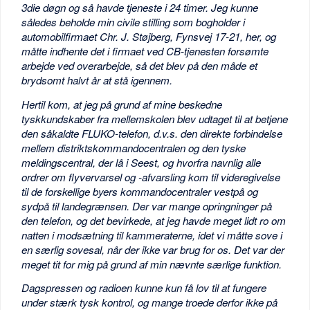
3die døgn og så havde tjeneste i 24 timer. Jeg kunne
således beholde min civile stilling som bogholder i
automobilfirmaet Chr. J. Støjberg, Fynsvej 17-21, her, og
måtte indhente det i firmaet ved CB-tjenesten forsømte
arbejde ved overarbejde, så det blev på den måde et
brydsomt halvt år at stå igennem.
Hertil kom, at jeg på grund af mine beskedne
tyskkundskaber fra mellemskolen blev udtaget til at betjene
den såkaldte FLUKO-telefon, d.v.s. den direkte forbindelse
mellem distriktskommandocentralen og den tyske
meldingscentral, der lå i Seest, og hvorfra navnlig alle
ordrer om flyvervarsel og -afvarsling kom til videregivelse
til de forskellige byers kommandocentraler vestpå og
sydpå til landegrænsen. Der var mange opringninger på
den telefon, og det bevirkede, at jeg havde meget lidt ro om
natten i modsætning til kammeraterne, idet vi måtte sove i
en særlig sovesal, når der ikke var brug for os. Det var der
meget tit for mig på grund af min nævnte særlige funktion.
Dagspressen og radioen kunne kun få lov til at fungere
under stærk tysk kontrol, og mange troede derfor ikke på