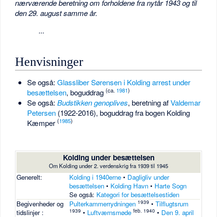
nærværende beretning om forholdene fra nytår 1943 og til
den 29. august samme år.
...
Henvisninger
Se også:
Glassliber Sørensen i Kolding arrest under
(ca.
1981
)
besættelsen
, boguddrag
Se også:
Budstikken genoplives
, beretning af
Valdemar
Petersen
(1922-2016), boguddrag fra bogen Kolding
(
1985
)
Kæmper
Kolding under besættelsen
Om Kolding under 2. verdenskrig fra 1939 til 1945
Generelt:
Kolding i 1940erne
•
Dagligliv under
besættelsen
•
Kolding Havn
•
Harte Sogn
Se også:
Kategori for besættelsestiden
1939
Begivenheder og
Pulterkammerrydningen
•
Tilflugtsrum
1939
feb. 1940
tidslinjer :
•
Luftværnsmøde
•
Den 9. april