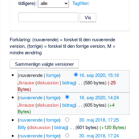
tidligere):
Tagfilter
:
Forklaring: (nuværende) = forskel til den nuværende
version, (forrige) = forskel til den forrige version, M =
mindre ændring
(nuværende |
forrige
)
16. sep 2020, 15:16
Jkrause
(
diskussion
|
bidrag
)
‎
. .
(580 bytes)
(-25
Bytes)
(
nuværende
|
forrige
)
16. sep 2020, 14:24
Jkrause
(
diskussion
|
bidrag
)
‎
. .
(605 bytes)
(+4
Bytes)
(
nuværende
|
forrige
)
30. maj 2018, 17:25
Billy
(
diskussion
|
bidrag
)
‎
. .
(601 bytes)
(+120 Bytes)
(
nuværende
|
forrige
)
30. maj 2018, 17:24