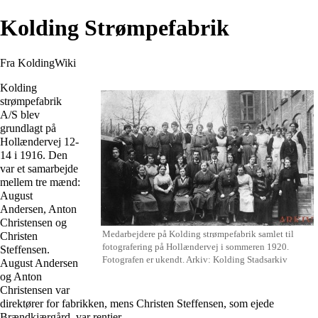
Kolding Strømpefabrik
Fra KoldingWiki
Kolding
strømpefabrik
A/S blev
grundlagt på
Hollændervej
12-
14 i
1916
. Den
var et samarbejde
mellem tre mænd:
August
Andersen
,
Anton
Christensen
og
Medarbejdere på Kolding strømpefabrik samlet til
Christen
fotografering på
Hollændervej
i sommeren
1920
.
Steffensen
.
Fotografen er ukendt. Arkiv: Kolding Stadsarkiv
August Andersen
og Anton
Christensen var
direktører for fabrikken, mens Christen Steffensen, som ejede
Brændkjærgård
, var rentier.