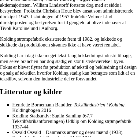
aktiemajoriteten. William Lindstorff fortsatte dog med at sidde i
bestyrelsen. Prokurist
Christian Houe
blev ansat som administrerende
direktør i 1943. I slutningen af 1957 fratrådte Volmer Lind
direktørposten og bestyrelsen for til gengæld at blive indehaver af
Tivoli Karolinelund i Aalborg.
Kolding strømpefabrik eksisterede frem til 1982, og lukkede og
slukkede da produktionen skønnes ikke at have været rentabel.
Kolding har i dag ikke meget tekstil- og beklædningsindustri tilbage,
men selve branchen har dog stadig en stor tilstedeværelse i byen.
Fokus er blevet flyttet fra produktion af tekstil og beklædning til design
og salg af tekstiler, hvorfor Kolding stadig kan betragtes som lidt af en
tekstilby, selvom den industrielle del er forsvundet.
Litteratur og kilder
Henriette Bornemann Baudtler.
Tekstilindustrien i Kolding
.
Koldingbogen 2016
Kolding Stadsarkiv: Saglig Samling (67.7
Tekstilfabrikantforeningen) Udklip om Kolding strømpefabrik
1937-44.
Osvald Osvald – Danmarks amter og deres mænd (1938).