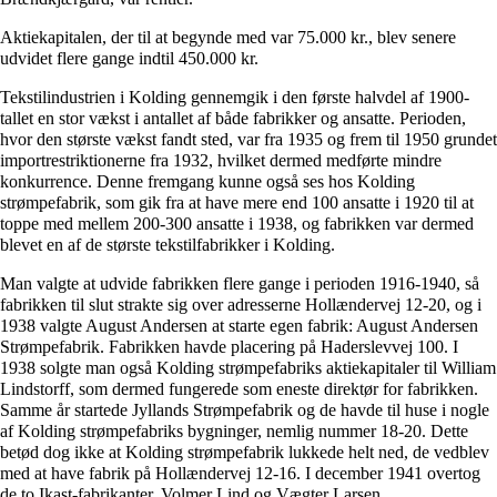
Aktiekapitalen, der til at begynde med var 75.000 kr., blev senere
udvidet flere gange indtil 450.000 kr.
Tekstilindustrien i Kolding gennemgik i den første halvdel af 1900-
tallet en stor vækst i antallet af både fabrikker og ansatte. Perioden,
hvor den største vækst fandt sted, var fra 1935 og frem til 1950 grundet
importrestriktionerne fra 1932, hvilket dermed medførte mindre
konkurrence. Denne fremgang kunne også ses hos Kolding
strømpefabrik, som gik fra at have mere end 100 ansatte i 1920 til at
toppe med mellem 200-300 ansatte i 1938, og fabrikken var dermed
blevet en af de største tekstilfabrikker i Kolding.
Man valgte at udvide fabrikken flere gange i perioden 1916-1940, så
fabrikken til slut strakte sig over adresserne Hollændervej 12-20, og i
1938 valgte August Andersen at starte egen fabrik: August Andersen
Strømpefabrik. Fabrikken havde placering på Haderslevvej 100. I
1938 solgte man også Kolding strømpefabriks aktiekapitaler til William
Lindstorff, som dermed fungerede som eneste direktør for fabrikken.
Samme år startede Jyllands Strømpefabrik og de havde til huse i nogle
af Kolding strømpefabriks bygninger, nemlig nummer 18-20. Dette
betød dog ikke at Kolding strømpefabrik lukkede helt ned, de vedblev
med at have fabrik på Hollændervej 12-16. I december 1941 overtog
de to Ikast-fabrikanter, Volmer Lind og Vægter Larsen