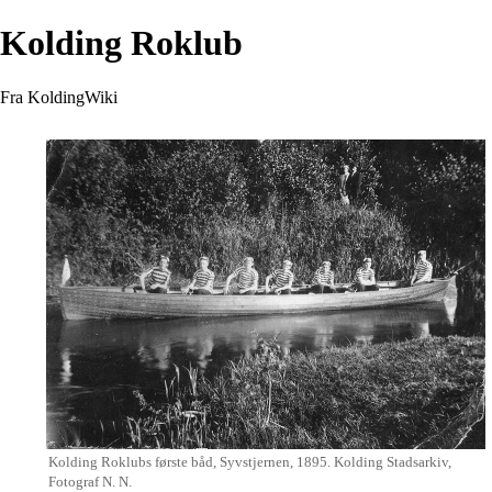
Kolding Roklub
Fra KoldingWiki
Kolding Roklubs første båd, Syvstjernen, 1895. Kolding Stadsarkiv,
Fotograf N. N.