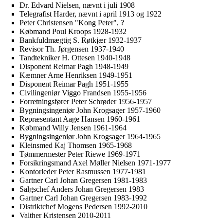
Dr. Edvard Nielsen, nævnt i juli 1908
Telegrafist Harder, nævnt i april 1913 og 1922
Peter Christensen "Kong Peter", ?
Købmand Poul Kroops 1928-1932
Bankfuldmægtig S. Røtkjær 1932-1937
Revisor Th. Jørgensen 1937-1940
Tandtekniker
H. Ottesen
1940-1948
Disponent Reimar Pagh 1948-1949
Kæmner
Arne Henriksen
1949-1951
Disponent Reimar Pagh 1951-1955
Civilingeniør Viggo Frandsen 1955-1956
Forretningsfører Peter Schrøder 1956-1957
Bygningsingeniør John Krogsager 1957-1960
Repræsentant Aage Hansen 1960-1961
Købmand Willy Jensen 1961-1964
Bygningsingeniør John Krogsager 1964-1965
Kleinsmed Kaj Thomsen 1965-1968
Tømmermester Peter Riewe 1969-1971
Forsikringsmand Axel Møller Nielsen 1971-1977
Kontorleder Peter Rasmussen 1977-1981
Gartner Carl Johan Gregersen 1981-1983
Salgschef Anders Johan Gregersen 1983
Gartner Carl Johan Gregersen 1983-1992
Distriktchef Mogens Pedersen 1992-2010
Valther Kristensen 2010-2011