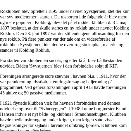
Roklubben blev oprettet i
1895
under navnet Syvstjernen, idet der kun
var syv medlemmer i starten. Da rosporten i de følgende år blev mere
og mere populær i Kolding, blev det på et møde i klubben d. 31. maj
1897 besluttet, at der skulle startes en ny roklub under navnet Kolding
Roklub. Den 23. juni 1897 var der stiftende generalforsamling for den
nye roklub. På flere punkter var der tale om en videreførelse af
roklubben Syvstjernen, idet denne overdrog sin kapital, materiel og
stander til Kolding Roklub.
Fra starten var klubben en succes, og efter få år blev bådbestanden
udvidet. Båden 'Syvstjernen' blev i den forbindelse solgt til
KIF
.
Foreningen arrangerede store stævner i havnen bl.a. i 1911, hvor der
var paraderoning, dystløb, kæntringsforsøg og baljeroning på
programmet. Ved generalforsamlingen i april 1913 havde foreningen
45 aktive og 50 passive medlemmer.
I 1921 flyttede klubben væk fra havnen i forbindelse med dennes
udvidelse og over til ”Svineryggen”. I 1938 kunne borgmester Knud
Hansen indvie et nyt både- og klubhus i Strandhusebugten. Klubben
havde medlemsfremgang under krigen, men krigen satte visse
begrænsninger for sejlads i farvandet omkring fjorden. Klubben kom
langsomt i gang efter krigen.