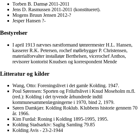
Torben B. Damsø 2011-2011
Jens D. Rasmussen 2011-2011 (konstitueret).
Mogens Bruun Jensen 2012-?
Jesper Hansen ?-
Bestyrelser
I april 1913 nævnes næstformand tømrermester H.L. Hansen,
kasserer R.K. Petersen, rochef møllebygger P. Christensen,
materialforvalter installatør Berthelsen, vicerochef Anthos,
revisorer kontorist Knudsen og korrespondent Mende
Litteratur og kilder
Wang, Otto: Foreningslivet i det gamle Kolding. 1947.
Poul Sørensen: Sporten og Friluftslivet i Knud Moseholm m.fl.
(red.): Kolding i det tyvende århundrede indtil
kommunesammenlægningerne i 1970, bind 2, 1979.
Søren Damkjær. Kolding Roklub. Klubbens historie gennem 70
år. 1966.
Kim Furdal: Roning i Kolding 1895-1995, 1995.
Kolding Stadsarkiv: Saglig Samling 79.85
Kolding Avis - 23-2-1944