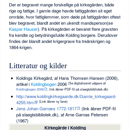
Der er begravet mange forskellige på kirkegården, både
rige og fattige. I gamle dage havde fattiggården sit eget
område, hvor fattiglemmer, som døde på fattiggården oftest
blev begravet, blandt andet en ukendt mandsperson(se
Kaspar Hauser
). På kirkegården er bevaret flere gravsten
fra kendte og betydningsfulde Kolding borgere. Derudover
findes der blandt andet krigergrave fra treårskrigen og
1864-krigen.
Litteratur og kilder
Koldings Kirkegård, af Hans Thomsen Hansen (2006),
(Se digitaliseret udgave af
artikel i
Koldingbogen
2006
Koldingbogen 2006
, link åbner PDF-fil på slaegtsbibliotek.dk)
http://www.koldingkirkegaarde.dk/Gamle_kirkegaard-
(Link åbner ny fane)
4255.htm
Jens Johan Garnæs 1772-1817
(link åbner PDF-fil
på slaegtsbibliotek.dk), af Arne Garnas Petersen
(1967)
Kirkegårde i Kolding