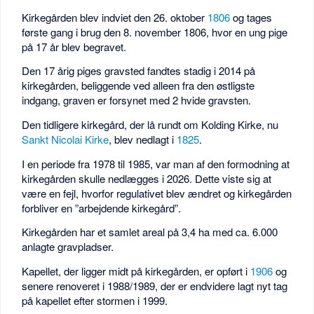
Kirkegården blev indviet den 26. oktober
1806
og tages
første gang i brug den 8. november 1806, hvor en ung pige
på 17 år blev begravet.
Den 17 årig piges gravsted fandtes stadig i 2014 på
kirkegården, beliggende ved alleen fra den østligste
indgang, graven er forsynet med 2 hvide gravsten.
Den tidligere kirkegård, der lå rundt om Kolding Kirke, nu
Sankt Nicolai Kirke
, blev nedlagt i
1825
.
I en periode fra 1978 til 1985, var man af den formodning at
kirkegården skulle nedlægges i 2026. Dette viste sig at
være en fejl, hvorfor regulativet blev ændret og kirkegården
forbliver en ”arbejdende kirkegård”.
Kirkegården har et samlet areal på 3,4 ha med ca. 6.000
anlagte gravpladser.
Kapellet, der ligger midt på kirkegården, er opført i
1906
og
senere renoveret i 1988/1989, der er endvidere lagt nyt tag
på kapellet efter stormen i 1999.