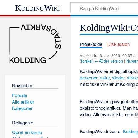
KoldingWiki
KoldingWiki:
Projektside
Diskussion
Version fra 3. apr 2026, 09:37 a
(
forskel
)
←Ældre version
|
Nuvær
KoldingWiki er et digitalt o
personer
,
natur
,
steder
,
virk
historiske vinkler af Kolding 
Navigation
Forside
KoldingWiki er opbygget efter 
Alle artikler
eksisterende artikler. Man h
Kategorier
viden. Alle nye artikler eller 
Deltagelse
KoldingWiki drives af
Kolding
Opret en konto