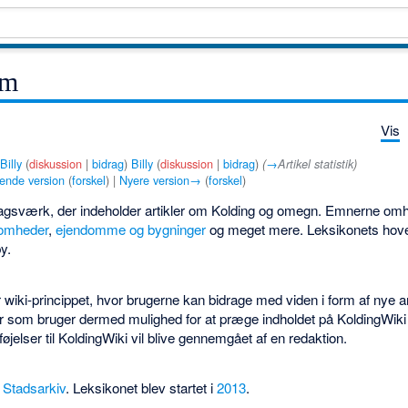
Om
Vis
f
Billy
(
diskussion
|
bidrag
)
Billy
(
diskussion
|
bidrag
)
(
→
Artikel statistik
)
ende version
(
forskel
) |
Nyere version→
(
forskel
)
pslagsværk, der indeholder artikler om Kolding og omegn. Emnerne om
somheder
,
ejendomme og bygninger
og meget mere. Leksikonets hov
by.
wiki-princippet, hvor brugerne kan bidrage med viden i form af nye artikle
ar som bruger dermed mulighed for at præge indholdet på KoldingWiki 
tilføjelser til KoldingWiki vil blive gennemgået af en redaktion.
 Stadsarkiv
. Leksikonet blev startet i
2013
.