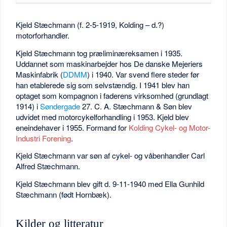
Kjeld Stæchmann (f. 2-5-1919, Kolding – d.?)
motorforhandler.
Kjeld Stæchmann tog præliminæreksamen i 1935.
Uddannet som maskinarbejder hos De danske Mejeriers
Maskinfabrik (
DDMM
) i 1940. Var svend flere steder før
han etablerede sig som selvstændig. I 1941 blev han
optaget som kompagnon i faderens virksomhed (grundlagt
1914) i
Søndergade
27. C. A. Stæchmann & Søn blev
udvidet med motorcykelforhandling i 1953. Kjeld blev
eneindehaver i 1955. Formand for
Kolding Cykel- og Motor-
Industri Forening
.
Kjeld Stæchmann var søn af cykel- og våbenhandler Carl
Alfred Stæchmann.
Kjeld Stæchmann blev gift d. 9-11-1940 med Ella Gunhild
Stæchmann (født Hornbæk).
Kilder og litteratur