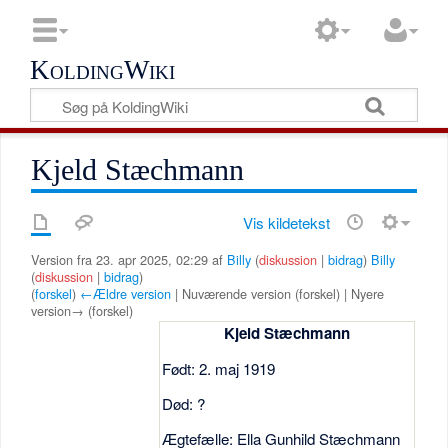
KoldingWiki
Kjeld Stæchmann
Vis kildetekst
Version fra 23. apr 2025, 02:29 af
Billy
(
diskussion
|
bidrag
)
Billy
(
diskussion
|
bidrag
)
(
forskel
)
←Ældre version
| Nuværende version (forskel) | Nyere
version→ (forskel)
Kjeld Stæchmann
Født: 2. maj 1919
Død: ?
Ægtefælle: Ella Gunhild Stæchmann